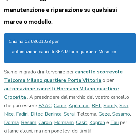
manutenzione e riparazione su qualsiasi
marca o modello.
Chiama 02 89601329 per
automazione cancelli SEA Milano quartiere Musocco
Siamo in grado di intervenire per
cancello scorrevole
Telcoma Milano quartiere Porta Vittoria
o per
automazione cancelli Hormann Milano quartiere
Crocetta
. A prescindere dal marchio del vostro cancello
che può essere
FAAC
,
Came
,
Aprimatic
,
BFT
,
Somfy
,
Sea
,
Nice
,
Fadini
,
Ditec
,
Beninca
,
Serai
, Telcoma,
Geze
,
Sesamo
,
Dorma
,
Besam
,
Cardin
,
Hormann
,
Casit
,
Kopron
e
Tau
per
citarne alcuni, ma non ponetevi dei limiti!