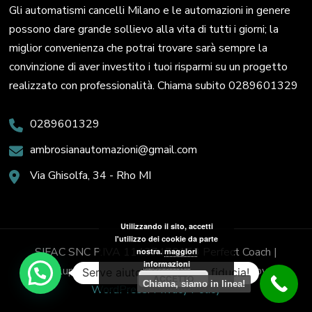
Gli automatismi cancelli Milano e le automazioni in genere
possono dare grande sollievo alla vita di tutti i giorni; la
miglior convenienza che potrai trovare sarà sempre la
convinzione di aver investito i tuoi risparmi su un progetto
realizzato con professionalità. Chiama subito 0289601329
0289601329
ambrosianautomazioni@gmail.com
Via Ghisolfa, 34 - Rho MI
Utilizzando il sito, accetti
l'utilizzo dei cookie da parte
SIFAC SNC P.IVA 11437470153
Perfect Coach |
nostra.
maggiori
informazioni
Sviluppato da
Blossom Themes
. Powered by
Serve aiuto? Chiedi con fiducia!
ACCETTO
Chiama, siamo in linea!
WordPress
.
Privacy Policy