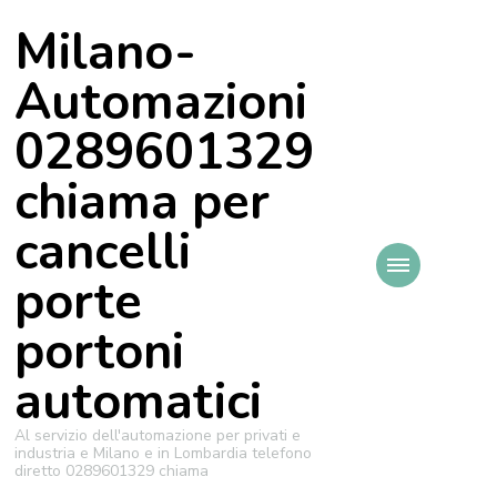
Milano-
Automazioni
0289601329
chiama per
cancelli
porte
portoni
automatici
Al servizio dell'automazione per privati e
industria e Milano e in Lombardia telefono
diretto 0289601329 chiama