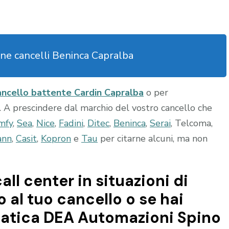
ne cancelli Beninca Capralba
ncello battente Cardin Capralba
o per
. A prescindere dal marchio del vostro cancello che
mfy
,
Sea
,
Nice
,
Fadini
,
Ditec
,
Beninca
,
Serai
, Telcoma,
ann
,
Casit
,
Kopron
e
Tau
per citarne alcuni, ma non
all center in situazioni di
al tuo cancello o se hai
matica DEA Automazioni Spino