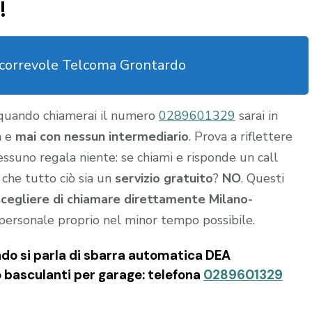
!
scorrevole Telcoma Grontardo
 quando chiamerai il numero
0289601329
sarai in
a e
mai con nessun intermediario
. Prova a riflettere
nessuno regala niente: se chiami e risponde un call
 che tutto ciò sia un
servizio gratuito
?
NO
. Questi
scegliere di chiamare direttamente Milano-
personale proprio nel minor tempo possibile.
do si parla di sbarra automatica DEA
o basculanti per garage: telefona
0289601329