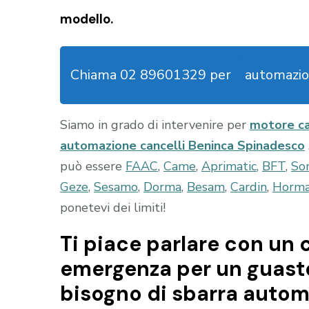
modello.
Chiama 02 89601329 per
automazio
Siamo in grado di intervenire per
motore ca
automazione cancelli Beninca Spinadesco
può essere
FAAC
,
Came
,
Aprimatic
,
BFT
,
So
Geze
,
Sesamo
,
Dorma
,
Besam
,
Cardin
,
Horm
ponetevi dei limiti!
Ti piace parlare con un c
emergenza per un guasto 
bisogno di sbarra auto