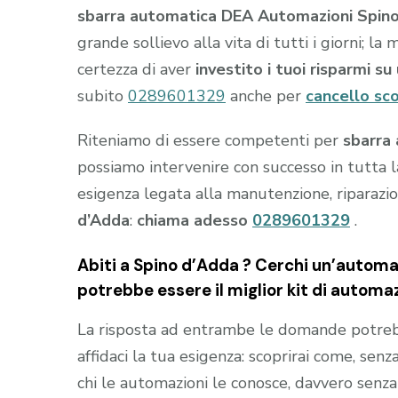
sbarra automatica DEA Automazioni Spin
grande sollievo alla vita di tutti i giorni; l
certezza di aver
investito i tuoi risparmi s
subito
0289601329
anche per
cancello sc
Riteniamo di essere competenti per
sbarra
possiamo intervenire con successo in tutta l
esigenza legata alla manutenzione, riparazio
d’Adda
:
chiama adesso
0289601329
.
Abiti a
Spino d’Adda
? Cerchi un’automaz
potrebbe essere il miglior kit di automaz
La risposta ad entrambe le domande potrebb
affidaci la tua esigenza: scoprirai come, senza
chi le automazioni le conosce, davvero senza 