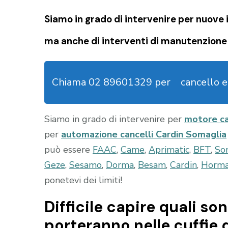
Siamo in grado di intervenire per nuove i
ma anche di interventi di manutenzione 
Chiama 02 89601329 per
cancello 
Siamo in grado di intervenire per
motore ca
per
automazione cancelli Cardin Somaglia
può essere
FAAC
,
Came
,
Aprimatic
,
BFT
,
So
Geze
,
Sesamo
,
Dorma
,
Besam
,
Cardin
,
Horm
ponetevi dei limiti!
Difficile capire quali son
porteranno nelle cuffie 