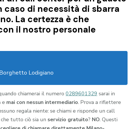
n caso di necessità di sbarra
o. La certezza è che
con il nostro personale
Borghetto Lodigiano
 quando chiamerai il numero
0289601329
sarai in
a e
mai con nessun intermediario
. Prova a riflettere
nessuno regala niente: se chiami e risponde un call
 che tutto ciò sia un
servizio gratuito
?
NO
. Questi
scegliere di chiamare direttamente Milano-