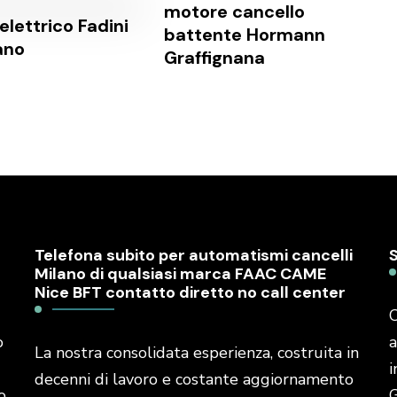
motore cancello
elettrico Fadini
battente Hormann
ano
Graffignana
Telefona subito per automatismi cancelli
Milano di qualsiasi marca FAAC CAME
Nice BFT contatto diretto no call center
C
o
a
La nostra consolidata esperienza, costruita in
i
decenni di lavoro e costante aggiornamento
o
G