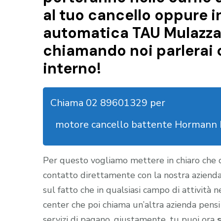
al tuo cancello oppure i
automatica TAU Mulazzan
chiamando noi parlerai 
interno!
Chiama 02 89601329 per
motore cancello battente Hormann 
Per questo vogliamo mettere in chiaro che
contatto direttamente con la nostra aziend
sul fatto che in qualsiasi campo di attività 
center che poi chiama un’altra azienda pensi
servizi di pagano, giustamente, tu puoi ora