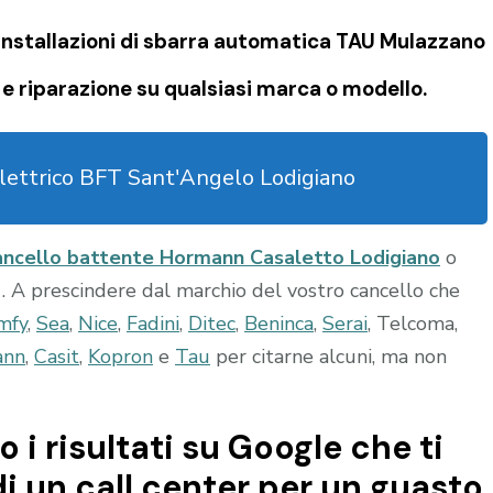
nstallazioni di
sbarra automatica TAU Mulazzano
e riparazione su qualsiasi marca o modello.
elettrico BFT Sant'Angelo Lodigiano
ncello battente Hormann Casaletto Lodigiano
o
. A prescindere dal marchio del vostro cancello che
mfy
,
Sea
,
Nice
,
Fadini
,
Ditec
,
Beninca
,
Serai
, Telcoma,
ann
,
Casit
,
Kopron
e
Tau
per citarne alcuni, ma non
o i risultati su Google che ti
di un call center per un guasto