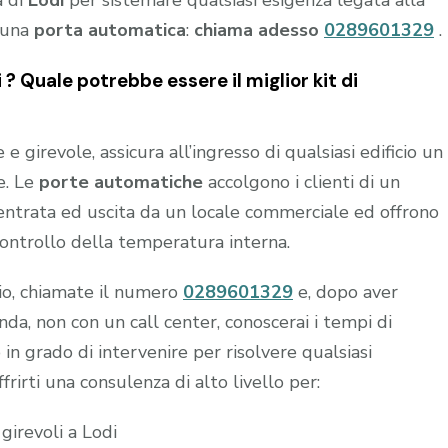
a di
Lodi
per sistemare qualsiasi esigenza legata alla
i una
porta automatica
:
chiama adesso
0289601329
.
? Quale potrebbe essere il miglior kit di
 girevole, assicura all’ingresso di qualsiasi edificio un
e. Le
porte automatiche
accolgono i clienti di un
n entrata ed uscita da un locale commerciale ed offrono
controllo della temperatura interna.
hio, chiamate il numero
0289601329
e, dopo aver
a, non con un call center, conoscerai i tempi di
 in grado di intervenire per risolvere qualsiasi
frirti una consulenza di alto livello per:
girevoli a Lodi