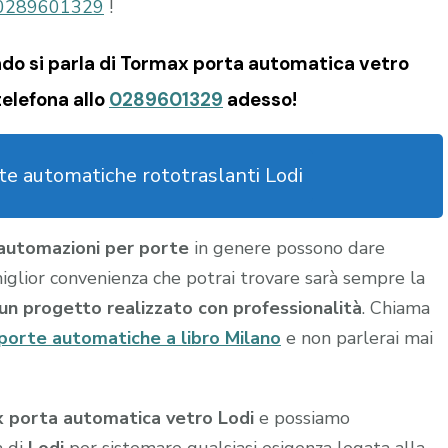
0289601329
!
ndo si parla di Tormax porta automatica vetro
telefona allo
0289601329
adesso!
e automatiche rototraslanti Lodi
automazioni per porte
in genere possono dare
a miglior convenienza che potrai trovare sarà sempre la
u un progetto realizzato con professionalità
. Chiama
porte automatiche a libro Milano
e non parlerai mai
 porta automatica vetro Lodi
e possiamo