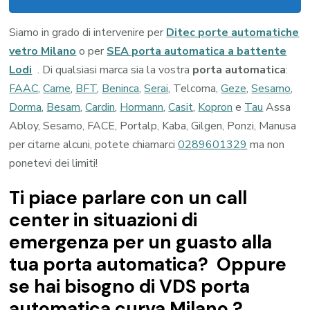
Siamo in grado di intervenire per
Ditec porte automatiche
vetro Milano
o per
SEA porta automatica a battente
Lodi
. Di qualsiasi marca sia la vostra
porta automatica
:
FAAC
,
Came
,
BFT
,
Beninca
,
Serai
, Telcoma,
Geze
,
Sesamo
,
Dorma
,
Besam
,
Cardin
,
Hormann
,
Casit
,
Kopron
e
Tau
Assa
Abloy, Sesamo, FACE, Portalp, Kaba, Gilgen, Ponzi, Manusa
per citarne alcuni, potete chiamarci
0289601329
ma non
ponetevi dei limiti!
Ti piace parlare con un call
center in situazioni di
emergenza per un guasto alla
tua porta automatica? Oppure
se hai bisogno di VDS porta
automatica curva Milano ?