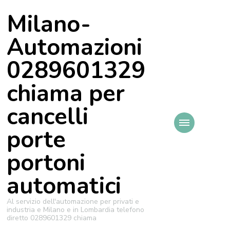
Milano-
Automazioni
0289601329
chiama per
cancelli
porte
portoni
automatici
Al servizio dell'automazione per privati e
industria e Milano e in Lombardia telefono
diretto 0289601329 chiama