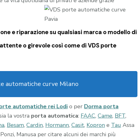
 la vita quotidiana di privati e aziende grazie
one e riparazione su qualsiasi marca o modello di
attente o girevole così come di
VDS porte
te automatiche curve Milano
orte automatiche rei Lodi
o per
Dorma porta
 sia la vostra
porta automatica
:
FAAC
,
Came
,
BFT
,
ma
,
Besam
,
Cardin
,
Hormann
,
Casit
,
Kopron
e
Tau
Assa
Ponzi, Manusa per citare alcuni dei marchi più