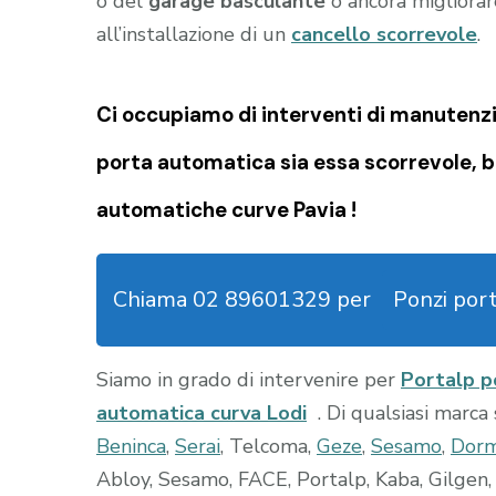
o del
garage
basculante
o ancora migliorare
all’installazione di un
cancello scorrevole
.
Ci occupiamo di
interventi di manutenzi
porta automatica sia essa scorrevole, b
automatiche curve Pavia !
Chiama 02 89601329 per
Ponzi por
Siamo in grado di intervenire per
Portalp p
automatica curva Lodi
. Di qualsiasi marca
Beninca
,
Serai
, Telcoma,
Geze
,
Sesamo
,
Dor
Abloy, Sesamo, FACE, Portalp, Kaba, Gilgen, 