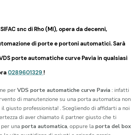
IFAC snc di Rho (MI), opera da decenni,
tomazione di porte e portoni automatici. Sarà
e VDS porte automatiche curve Pavia in qualsiasi
ora
0289601329
!
ione per
VDS porte automatiche curve Pavia
: infatti
tervento di manutenzione su una porta automatica non
l giusto professionista! . Scegliendo di affidarti a noi
 certezza di aver chiamato il partner giusto che ti
e per una
porta automatica
, oppure la
porta del box