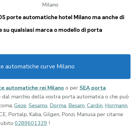
VDS porte automatiche hotel Milano ma anche di
e su qualsiasi marca o modello di porta
te automatiche curve Milano
te automatiche rei Milano
o per
SEA porta
e dal marchio della vostra porta automatica o che può
lcoma,
Geze
,
Sesamo
,
Dorma
,
Besam
,
Cardin
,
Hormann
,
, Portalp, Kaba, Gilgen, Ponzi, Manusa per citarne
 subito
0289601329
!