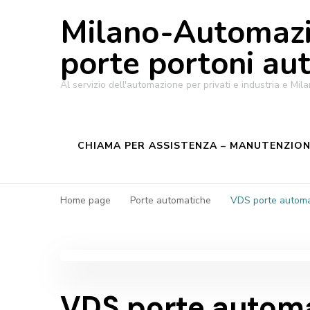
Milano-Automazi
porte portoni au
Al servizio dell'automazione per privati e industria e M
CHIAMA PER ASSISTENZA – MANUTENZIONE
Home page
Porte automatiche
VDS porte automa
VDS porte automa