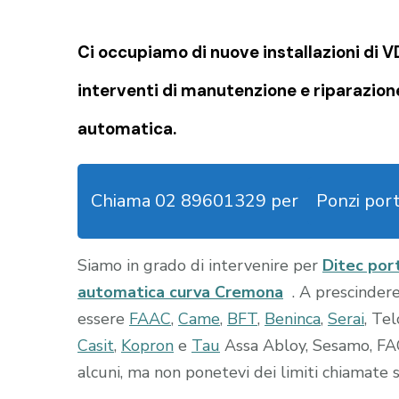
Ci occupiamo di nuove installazioni di 
interventi di manutenzione e riparazion
automatica.
Chiama 02 89601329 per
Ponzi por
Siamo in grado di intervenire per
Ditec por
automatica curva Cremona
. A prescinder
essere
FAAC
,
Came
,
BFT
,
Beninca
,
Serai
, Te
Casit
,
Kopron
e
Tau
Assa Abloy, Sesamo, FACE
alcuni, ma non ponetevi dei limiti chiamate