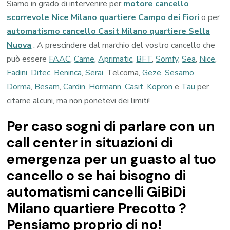
Siamo in grado di intervenire per
motore cancello
scorrevole Nice Milano quartiere Campo dei Fiori
o per
automatismo cancello Casit Milano quartiere Sella
Nuova
. A prescindere dal marchio del vostro cancello che
può essere
FAAC
,
Came
,
Aprimatic
,
BFT
,
Somfy
,
Sea
,
Nice
,
Fadini
,
Ditec
,
Beninca
,
Serai
, Telcoma,
Geze
,
Sesamo
,
Dorma
,
Besam
,
Cardin
,
Hormann
,
Casit
,
Kopron
e
Tau
per
citarne alcuni, ma non ponetevi dei limiti!
Per caso sogni di parlare con un
call center in situazioni di
emergenza per un guasto al tuo
cancello o se hai bisogno di
automatismi cancelli GiBiDi
Milano quartiere Precotto ?
Pensiamo proprio di no!