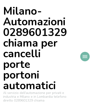
Milano-
Automazioni
0289601329
chiama per
cancelli
porte
portoni
automatici
Al servizio dell'automazione per privati e
industria e Milano e in Lombardia telefono
diretto 0289601329 chiama