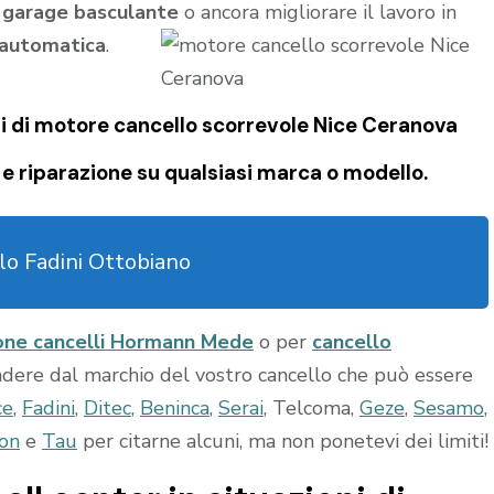
l
garage
basculante
o ancora migliorare il lavoro in
 automatica
.
i di
motore cancello scorrevole Nice Ceranova
e riparazione su qualsiasi marca o modello.
lo Fadini Ottobiano
one cancelli Hormann Mede
o per
cancello
indere dal marchio del vostro cancello che può essere
ce
,
Fadini
,
Ditec
,
Beninca
,
Serai
, Telcoma,
Geze
,
Sesamo
,
on
e
Tau
per citarne alcuni, ma non ponetevi dei limiti!