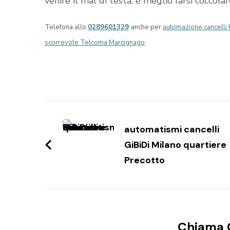
venire il mal di testa, è meglio farsi coccola
Telefona allo
0289601329
anche per
automazione cancell
scorrevole Telcoma Marcignago
Navigazione
articoli
automatismi cancelli
GiBiDi Milano quartiere
Precotto
Chiama 