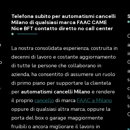
Telefona subito per automatismi cancelli
Milano di qualsiasi marca FAAC CAME
Nice BFT contatto diretto no call center
C
o
a
La nostra consolidata esperienza, costruita in
i
decenni di lavoro e costante aggiornamento
o
G
di tutte le persone che collaborano in
a
azienda, ha consentito di assumere un ruolo
s
di primo piano per supportare la clientela
é
c
per
automatismi cancelli Milano
e rendere
l
il proprio
cancello
di marca
FAAC a Milano
s
oppure di qualsiasi altra marca, oppure la
porta del box o garage maggiormente
fruibili o ancora migliorare il lavoro in