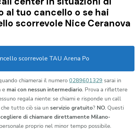
all center in situazioni di
al tuo cancello o se hai
llo scorrevole Nice Ceranova
ncello scorrevole TAU Arena Po
 quando chiamerai il numero
0289601329
sarai in
a e
mai con nessun intermediario
. Prova a riflettere
nessuno regala niente: se chiami e risponde un call
 che tutto ciò sia un
servizio gratuito
?
NO
. Questi
scegliere di chiamare direttamente Milano-
personale proprio nel minor tempo possibile.