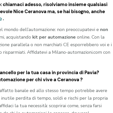
e: chiamaci adesso, risolviamo insieme qualsiasi
revole Nice Ceranova
ma, se hai bisogno, anche
o
.
del mondo dell’automazione: non preoccupatevi e
non
rmi, acquistando
kit per automazione
online. Con la
azione parallela o non marchiati CE esporrebbero voi e i
ro risparmiati. Affidatevi a Milano-automazioni.com con
ncello per la tua casa in provincia di
Pavia
?
automazione per chi vive a
Ceranova
?
affatto banale ed allo stesso tempo potrebbe avere
nutile perdita di tempo, soldi e rischi per la propria
affidaci la tua necessità: scoprirai come, senza farsi