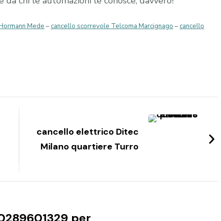
re da chi le automazioni le conosce, davvero!
i Hormann Mede
–
cancello scorrevole Telcoma Marcignago
–
cancello
cancello elettrico Ditec
Milano quartiere Turro
0289601329 per