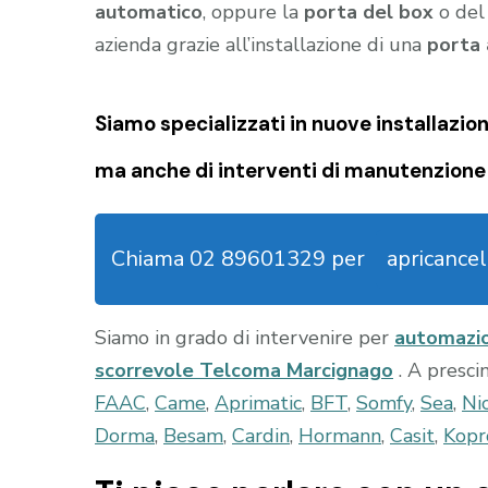
automatico
, oppure la
porta del box
o de
azienda grazie all’installazione di una
porta
Siamo specializzati in nuove installazion
ma anche di interventi di manutenzione 
Chiama 02 89601329 per
apricancel
Siamo in grado di intervenire per
automazi
scorrevole Telcoma Marcignago
. A presc
FAAC
,
Came
,
Aprimatic
,
BFT
,
Somfy
,
Sea
,
Ni
Dorma
,
Besam
,
Cardin
,
Hormann
,
Casit
,
Kopr