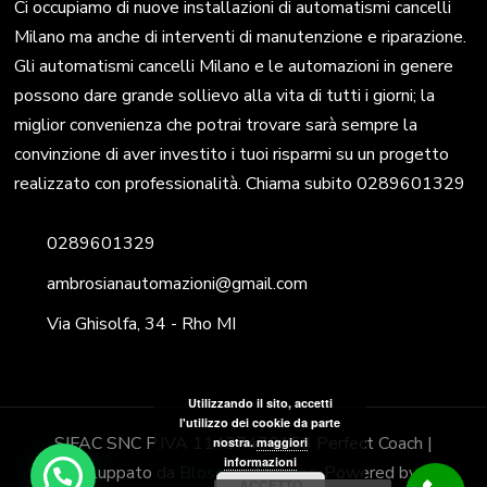
Ci occupiamo di nuove installazioni di automatismi cancelli
Milano ma anche di interventi di manutenzione e riparazione.
Gli automatismi cancelli Milano e le automazioni in genere
possono dare grande sollievo alla vita di tutti i giorni; la
miglior convenienza che potrai trovare sarà sempre la
convinzione di aver investito i tuoi risparmi su un progetto
realizzato con professionalità. Chiama subito 0289601329
0289601329
ambrosianautomazioni@gmail.com
Via Ghisolfa, 34 - Rho MI
Utilizzando il sito, accetti
l'utilizzo dei cookie da parte
SIFAC SNC P.IVA 11437470153
Perfect Coach |
nostra.
maggiori
informazioni
Sviluppato da
Blossom Themes
. Powered by
ACCETTO