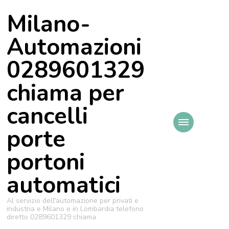
Milano-
Automazioni
0289601329
chiama per
cancelli
porte
portoni
automatici
Al servizio dell'automazione per privati e
industria e Milano e in Lombardia telefono
diretto 0289601329 chiama