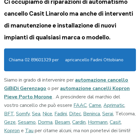
Ci occupiamo di riparazioni di
automatismo
cancello Casit Linarolo
ma anche di interventi
di manutenzione e installazione di nuovi
impianti di qualsiasi marca o modello.
Chiama 02 89601329 per
apricancello Fadini Ottobiano
Siamo in grado di intervenire per
automazione cancello
GiBiDi Gerenzago
o per
automazione cancelli Kopron
Pieve Porto Morone
. A prescindere dal marchio del
vostro cancello che può essere
FAAC
,
Came
,
Aprimatic
,
BFT
,
Somfy
,
Sea
,
Nice
,
Fadini
,
Ditec
,
Beninca
,
Serai
, Telcoma,
Geze
,
Sesamo
,
Dorma
,
Besam
,
Cardin
,
Hormann
,
Casit
,
Kopron
e
Tau
per citarne alcuni, ma non ponetevi dei limiti!