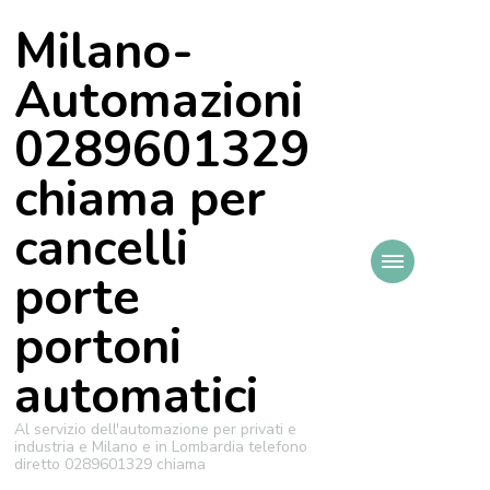
Milano-
Automazioni
0289601329
chiama per
cancelli
porte
portoni
automatici
Al servizio dell'automazione per privati e
industria e Milano e in Lombardia telefono
diretto 0289601329 chiama