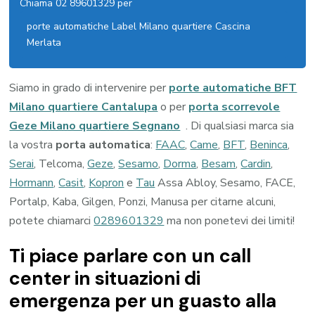
Chiama 02 89601329 per
porte automatiche Label Milano quartiere Cascina
Merlata
Siamo in grado di intervenire per
porte automatiche BFT
Milano quartiere Cantalupa
o per
porta scorrevole
Geze Milano quartiere Segnano
. Di qualsiasi marca sia
la vostra
porta automatica
:
FAAC
,
Came
,
BFT
,
Beninca
,
Serai
, Telcoma,
Geze
,
Sesamo
,
Dorma
,
Besam
,
Cardin
,
Hormann
,
Casit
,
Kopron
e
Tau
Assa Abloy, Sesamo, FACE,
Portalp, Kaba, Gilgen, Ponzi, Manusa per citarne alcuni,
potete chiamarci
0289601329
ma non ponetevi dei limiti!
Ti piace parlare con un call
center in situazioni di
emergenza per un guasto alla