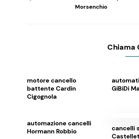
Morsenchio
Chiama 
motore cancello
automati
battente Cardin
GiBiDi M
Cigognola
automazione cancelli
cancelli 
Hormann Robbio
Castelle