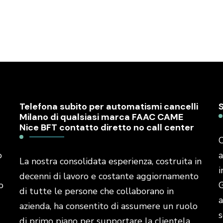
Telefona subito per automatismi cancelli
Milano di qualsiasi marca FAAC CAME
Nice BFT contatto diretto no call center
C
o
a
La nostra consolidata esperienza, costruita in
i
decenni di lavoro e costante aggiornamento
o
G
di tutte le persone che collaborano in
a
azienda, ha consentito di assumere un ruolo
s
di primo piano per supportare la clientela