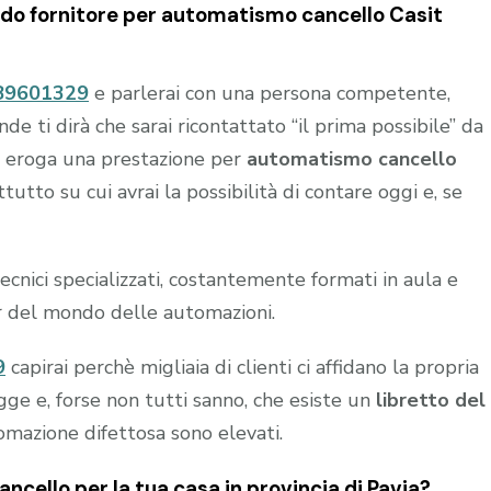
lido fornitore per
automatismo cancello Casit
89601329
e parlerai con una persona competente,
 ti dirà che sarai ricontattato “il prima possibile” da
chi eroga una prestazione per
automatismo cancello
tto su cui avrai la possibilità di contare oggi e, se
nici specializzati, costantemente formati in aula e
r del mondo delle automazioni.
9
capirai perchè migliaia di clienti ci affidano la propria
gge e, forse non tutti sanno, che esiste un
libretto del
tomazione difettosa sono elevati.
ncello per la tua casa in provincia di
Pavia
?