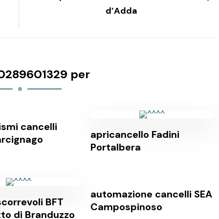
d’Adda
0289601329 per
smi cancelli
apricancello Fadini
arcignago
Portalbera
automazione cancelli SEA
scorrevoli BFT
Campospinoso
tto di Branduzzo