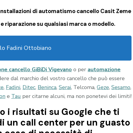
nstallazioni di
automatismo cancello Casit Zeme
e riparazione su qualsiasi marca o modello.
lo Fadini Ottobiano
ne cancello GiBiDi Vigevano
o per
automazione
dere dal marchio del vostro cancello che può essere
ce
,
Fadini
,
Ditec
,
Beninca
,
Serai
, Telcoma,
Geze
,
Sesamo
,
on
e
Tau
per citarne alcuni, ma non ponetevi dei limiti!
o i risultati su Google che ti
di un call center per un guasto