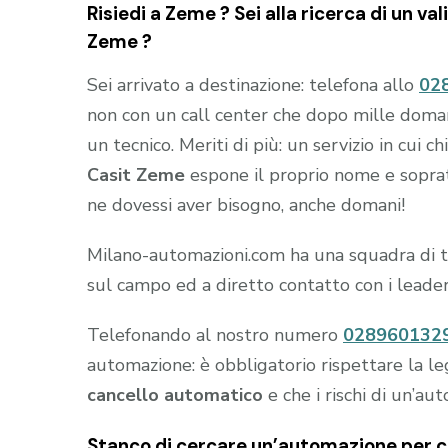
Risiedi a
Zeme
? Sei alla ricerca di un va
Zeme
?
Sei arrivato a destinazione: telefona allo
02
non con un call center che dopo mille domande
un tecnico. Meriti di più: un servizio in cui 
Casit Zeme
espone il proprio nome e soprattu
ne dovessi aver bisogno, anche domani!
Milano-automazioni.com ha una squadra di tec
sul campo ed a diretto contatto con i leade
Telefonando al nostro numero
028960132
automazione: è obbligatorio rispettare la le
cancello automatico
e che i rischi di un’au
Stanco di cercare un’automazione per ca