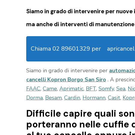
Siamo in grado di intervenire per nuove i
ma anche di interventi di manutenzione 
Chiama 02 89601329 per
apricancel
Siamo in grado di intervenire per
automazio
cancelli Kopron Borgo San Siro
. A prescin
FAAC
,
Came
,
Aprimatic
,
BFT
,
Somfy
,
Sea
,
Ni
Dorma
,
Besam
,
Cardin
,
Hormann
,
Casit
,
Kopr
Difficile capire quali son
porteranno nelle cuffie 