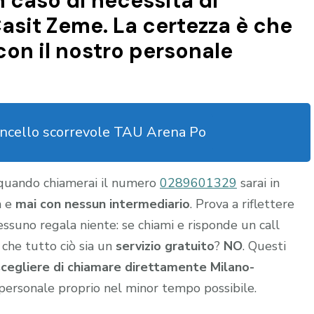
n caso di necessità di
sit Zeme. La certezza è che
con il nostro personale
ncello scorrevole TAU Arena Po
 quando chiamerai il numero
0289601329
sarai in
a e
mai con nessun intermediario
. Prova a riflettere
nessuno regala niente: se chiami e risponde un call
 che tutto ciò sia un
servizio gratuito
?
NO
. Questi
scegliere di chiamare direttamente Milano-
personale proprio nel minor tempo possibile.