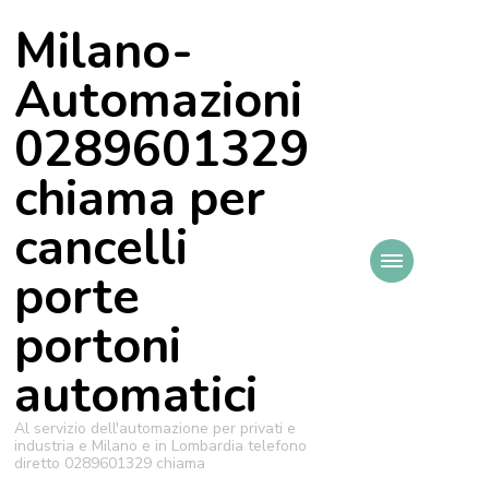
Milano-
Automazioni
0289601329
chiama per
cancelli
porte
portoni
automatici
Al servizio dell'automazione per privati e
industria e Milano e in Lombardia telefono
diretto 0289601329 chiama