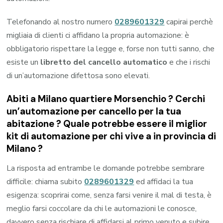
Telefonando al nostro numero
0289601329
capirai perchè
migliaia di clienti ci affidano la propria automazione: è
obbligatorio rispettare la legge e, forse non tutti sanno, che
esiste un
libretto del cancello automatico
e che i rischi
di un’automazione difettosa sono elevati.
Abiti a
Milano quartiere Morsenchio
? Cerchi
un’automazione per cancello per la tua
abitazione ? Quale potrebbe essere il miglior
kit di automazione per chi vive a in provincia di
Milano
?
La risposta ad entrambe le domande potrebbe sembrare
difficile: chiama subito
0289601329
ed affidaci la tua
esigenza: scoprirai come, senza farsi venire il mal di testa, è
meglio farsi coccolare da chi le automazioni le conosce,
davvero senza rischiare di affidarsi al primo venuto e subire