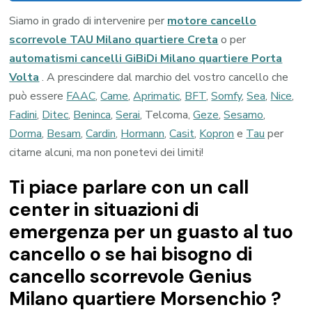
Siamo in grado di intervenire per
motore cancello
scorrevole TAU Milano quartiere Creta
o per
automatismi cancelli GiBiDi Milano quartiere Porta
Volta
. A prescindere dal marchio del vostro cancello che
può essere
FAAC
,
Came
,
Aprimatic
,
BFT
,
Somfy
,
Sea
,
Nice
,
Fadini
,
Ditec
,
Beninca
,
Serai
, Telcoma,
Geze
,
Sesamo
,
Dorma
,
Besam
,
Cardin
,
Hormann
,
Casit
,
Kopron
e
Tau
per
citarne alcuni, ma non ponetevi dei limiti!
Ti piace parlare con un call
center in situazioni di
emergenza per un guasto al tuo
cancello o se hai bisogno di
cancello scorrevole Genius
Milano quartiere Morsenchio ?