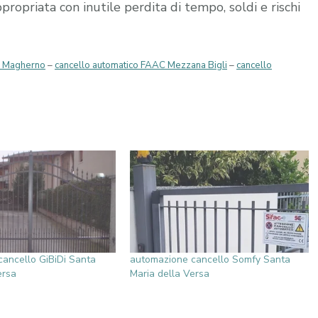
opriata con inutile perdita di tempo, soldi e rischi
ai Magherno
–
cancello automatico FAAC Mezzana Bigli
–
cancello
ancello GiBiDi Santa
automazione cancello Somfy Santa
ersa
Maria della Versa