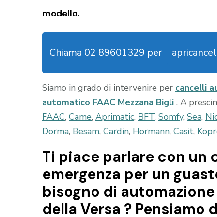
modello.
Chiama 02 89601329 per
apricancel
Siamo in grado di intervenire per
cancelli 
automatico FAAC Mezzana Bigli
. A presci
FAAC
,
Came
,
Aprimatic
,
BFT
,
Somfy
,
Sea
,
Ni
Dorma
,
Besam
,
Cardin
,
Hormann
,
Casit
,
Kopr
Ti piace parlare con un c
emergenza per un guasto 
bisogno di automazione 
della Versa ? Pensiamo d