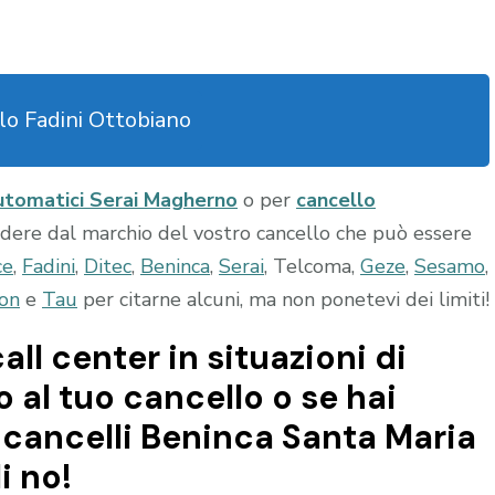
lo Fadini Ottobiano
automatici Serai Magherno
o per
cancello
ndere dal marchio del vostro cancello che può essere
ce
,
Fadini
,
Ditec
,
Beninca
,
Serai
, Telcoma,
Geze
,
Sesamo
,
on
e
Tau
per citarne alcuni, ma non ponetevi dei limiti!
all center in situazioni di
al tuo cancello o se hai
cancelli Beninca Santa Maria
i no!