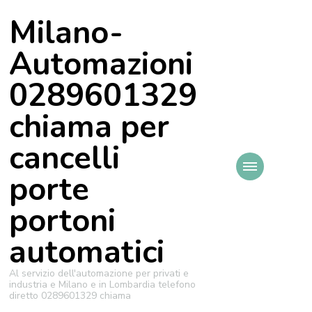
Milano-
Automazioni
0289601329
chiama per
cancelli
porte
portoni
automatici
Al servizio dell'automazione per privati e
industria e Milano e in Lombardia telefono
diretto 0289601329 chiama