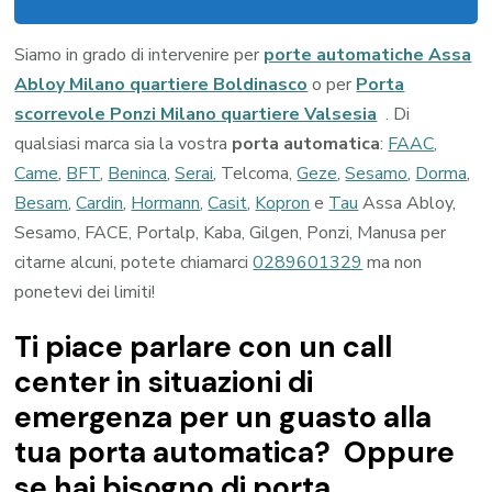
Siamo in grado di intervenire per
porte automatiche Assa
Abloy Milano quartiere Boldinasco
o per
Porta
scorrevole Ponzi Milano quartiere Valsesia
. Di
qualsiasi marca sia la vostra
porta automatica
:
FAAC
,
Came
,
BFT
,
Beninca
,
Serai
, Telcoma,
Geze
,
Sesamo
,
Dorma
,
Besam
,
Cardin
,
Hormann
,
Casit
,
Kopron
e
Tau
Assa Abloy,
Sesamo, FACE, Portalp, Kaba, Gilgen, Ponzi, Manusa per
citarne alcuni, potete chiamarci
0289601329
ma non
ponetevi dei limiti!
Ti piace parlare con un call
center in situazioni di
emergenza per un guasto alla
tua porta automatica? Oppure
se hai bisogno di porta