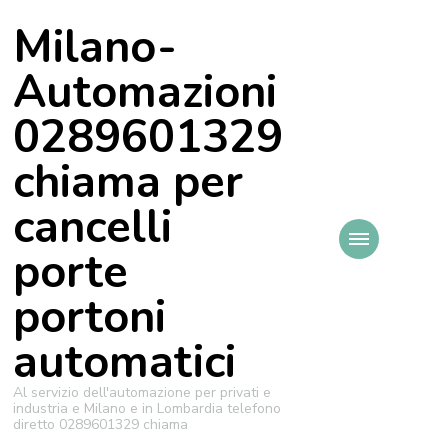
Milano-
Automazioni
0289601329
chiama per
cancelli
porte
portoni
automatici
Al servizio dell'automazione per privati e
industria e Milano e in Lombardia telefono
diretto 0289601329 chiama