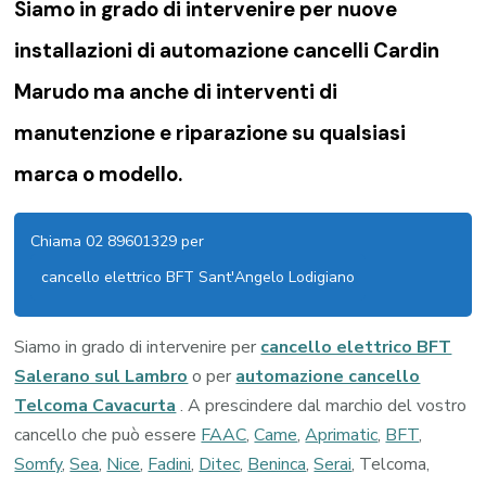
Siamo in grado di intervenire per nuove
installazioni di
automazione cancelli Cardin
Marudo
ma anche di interventi di
manutenzione e riparazione su qualsiasi
marca o modello.
Chiama 02 89601329 per
cancello elettrico BFT Sant'Angelo Lodigiano
Siamo in grado di intervenire per
cancello elettrico BFT
Salerano sul Lambro
o per
automazione cancello
Telcoma Cavacurta
. A prescindere dal marchio del vostro
cancello che può essere
FAAC
,
Came
,
Aprimatic
,
BFT
,
Somfy
,
Sea
,
Nice
,
Fadini
,
Ditec
,
Beninca
,
Serai
, Telcoma,