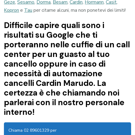
Geze
,
Sesamo
,
Dorma
,
Besam
,
Cardin
,
Hormann
,
Casit
,
Kopron
e
Tau
per citarne alcuni, ma non ponetevi dei limiti!
Difficile capire quali sono i
risultati su Google che ti
porteranno nelle cuffie di un call
center per un guasto al tuo
cancello oppure in caso di
necessità di automazione
cancelli Cardin Marudo. La
certezza è che chiamando noi
parlerai con il nostro personale
interno!
Chiama 02 89601329 per