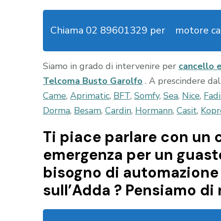
Chiama 02 89601329 per
motore ca
Siamo in grado di intervenire per
cancello 
Telcoma Busto Garolfo
. A prescindere da
Came
,
Aprimatic
,
BFT
,
Somfy
,
Sea
,
Nice
,
Fadi
Dorma
,
Besam
,
Cardin
,
Hormann
,
Casit
,
Kopr
Ti piace parlare con un c
emergenza per un guasto 
bisogno di automazione 
sull’Adda ? Pensiamo di 