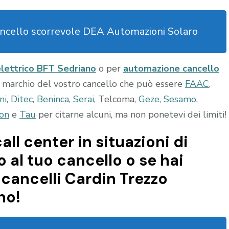
ncello scorrevole DEA Automazioni Solaro
elettrico BFT Sedriano
o per
automazione cancello
l marchio del vostro cancello che può essere
FAAC
,
ni
,
Ditec
,
Beninca
,
Serai
, Telcoma,
Geze
,
Sesamo
,
on
e
Tau
per citarne alcuni, ma non ponetevi dei limiti!
all center in situazioni di
al tuo cancello o se hai
cancelli Cardin Trezzo
no!