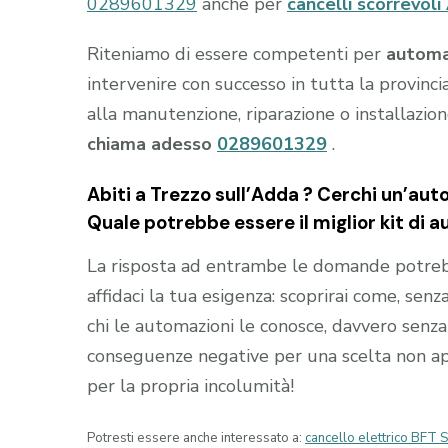
0289601329
anche per
cancelli scorrevol
Riteniamo di essere competenti per
automaz
intervenire con successo in tutta la provinci
alla manutenzione, riparazione o installazio
chiama adesso
0289601329
.
Abiti a
Trezzo sull’Adda
? Cerchi un’auto
Quale potrebbe essere il miglior kit di a
La risposta ad entrambe le domande potrebb
affidaci la tua esigenza: scoprirai come, senza
chi le automazioni le conosce, davvero senza 
conseguenze negative per una scelta non appr
per la propria incolumità!
Potresti essere anche interessato a:
cancello elettrico BFT 