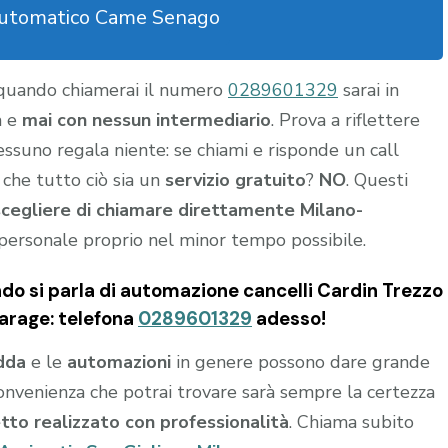
automatico Came Senago
 quando chiamerai il numero
0289601329
sarai in
a e
mai con nessun intermediario
. Prova a riflettere
nessuno regala niente: se chiami e risponde un call
 che tutto ciò sia un
servizio gratuito
?
NO
. Questi
scegliere di chiamare direttamente Milano-
personale proprio nel minor tempo possibile.
do si parla di automazione cancelli Cardin Trezzo
garage: telefona
0289601329
adesso!
dda
e le
automazioni
in genere possono dare grande
or convenienza che potrai trovare sarà sempre la certezza
etto realizzato con professionalità
. Chiama subito