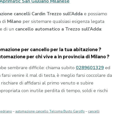
i Aprimatic San Giuliano Milanese
ione cancelli Cardin Trezzo sull’Adda
e possiamo
a di
Milano
per sistemare qualsiasi esigenza legata
ne di un
cancello automatico a Trezzo sull’Adda
:
mazione per cancello per la tua abitazione ?
utomazione per chi vive a in provincia di
Milano
?
e sembrare difficile: chiama subito
0289601329
ed
 farsi venire il mal di testa, è meglio farsi coccolare da
rischiare di affidarsi al primo venuto e subire
opriata con inutile perdita di tempo, soldi e rischi
Sedriano
–
automazione cancello Telcoma Busto Garolfo
–
cancelli