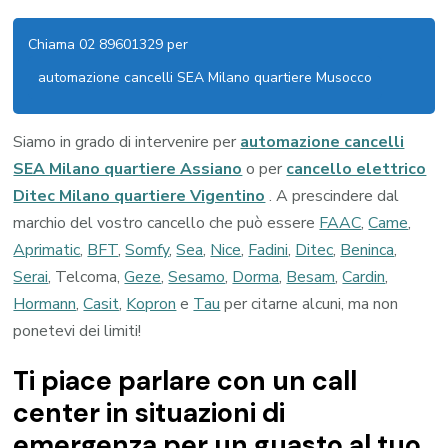
Chiama 02 89601329 per
automazione cancelli SEA Milano quartiere Musocco
Siamo in grado di intervenire per
automazione cancelli
SEA Milano quartiere Assiano
o per
cancello elettrico
Ditec Milano quartiere Vigentino
. A prescindere dal
marchio del vostro cancello che può essere
FAAC
,
Came
,
Aprimatic
,
BFT
,
Somfy
,
Sea
,
Nice
,
Fadini
,
Ditec
,
Beninca
,
Serai
, Telcoma,
Geze
,
Sesamo
,
Dorma
,
Besam
,
Cardin
,
Hormann
,
Casit
,
Kopron
e
Tau
per citarne alcuni, ma non
ponetevi dei limiti!
Ti piace parlare con un call
center in situazioni di
emergenza per un guasto al tuo