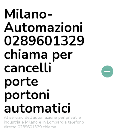
Milano-
Automazioni
0289601329
chiama per
cancelli
porte
portoni
automatici
Al servizio dell'automazione per privati e
industria e Milano e in Lombardia telefono
diretto 0289601329 chiama