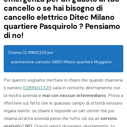
cancello o se hai bisogno di
cancello elettrico Ditec Milano
quartiere Pasquirolo ? Pensiamo
di no!
Chiama 02 89601329 per
automazione cancello GiBiDi Milano quartiere Muggiano
Per questo vogliamo mettere in chiaro che quando chiamerai
il numero
0289601329
sarai in contatto direttamente con
la nostra azienda e
mai con nessun intermediario
. Prova a
riflettere sul fatto che in qualsiasi campo di attività nessuno
regala niente: se chiami e risponde un call center che poi
chiama un’altra azienda pensi che tutto ciò sia un
servizio
gratuito
?
NO
. Questi servizi di pagano, giustamente, tu