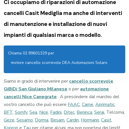
Ci occupiamo di riparazioni di
automazione
cancelli Casit Mediglia
ma anche di interventi
di manutenzione e installazione di nuovi
impianti di qualsiasi marca o modello.
Chiama 02 89601329 per
motore cancello scorrevole DEA Automazioni Solaro
Siamo in grado di intervenire per
cancello scorrevole
GiBiDi San Giuliano Milanese
o per
automazione
cancelli Nice Canegrate
. A prescindere dal marchio del
vostro cancello che può essere
FAAC
,
Came
,
Aprimatic
,
BFT
,
Somfy
,
Sea
,
Nice
,
Fadini
,
Ditec
,
Beninca
,
Serai
, Telcoma,
Geze
,
Sesamo
,
Dorma
,
Besam
,
Cardin
,
Hormann
,
Casit
,
Kopron
e
Tau
per citarne alcuni, ma non ponetevi dei limiti!