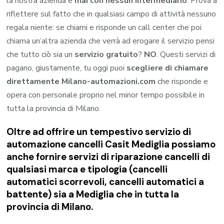
la nostra azienda e
mai con nessun intermediario
. Prova a
riflettere sul fatto che in qualsiasi campo di attività nessuno
regala niente: se chiami e risponde un call center che poi
chiama un’altra azienda che verrà ad erogare il servizio pensi
che tutto ciò sia un
servizio gratuito
?
NO
. Questi servizi di
pagano, giustamente, tu oggi puoi
scegliere di chiamare
direttamente Milano-automazioni.com
che risponde e
opera con personale proprio nel minor tempo possibile in
tutta la provincia di Milano.
Oltre ad offrire un tempestivo servizio di
automazione cancelli Casit Mediglia possiamo
anche fornire servizi di riparazione cancelli di
qualsiasi marca e tipologia (cancelli
automatici scorrevoli, cancelli automatici a
battente) sia a Mediglia che in tutta la
provincia di Milano.