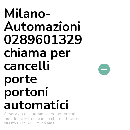
Milano-
Automazioni
0289601329
chiama per
cancelli
porte
portoni
automatici
Al servizio dell'automazione per privati e
industria e Milano e in Lombardia telefono
diretto 0289601329 chiama