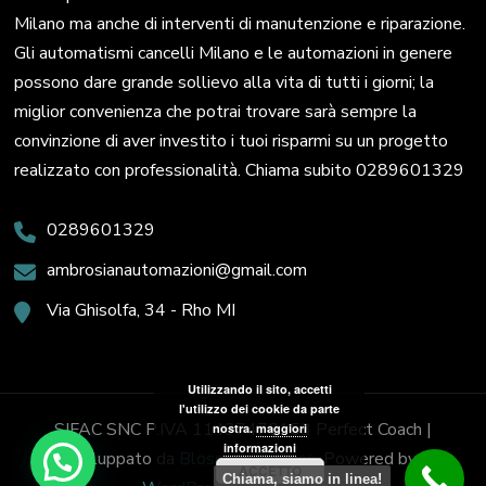
Milano ma anche di interventi di manutenzione e riparazione.
Gli automatismi cancelli Milano e le automazioni in genere
possono dare grande sollievo alla vita di tutti i giorni; la
miglior convenienza che potrai trovare sarà sempre la
convinzione di aver investito i tuoi risparmi su un progetto
realizzato con professionalità. Chiama subito 0289601329
0289601329
ambrosianautomazioni@gmail.com
Via Ghisolfa, 34 - Rho MI
Utilizzando il sito, accetti
l'utilizzo dei cookie da parte
SIFAC SNC P.IVA 11437470153
Perfect Coach |
nostra.
maggiori
informazioni
Sviluppato da
Blossom Themes
. Powered by
ACCETTO
Chiama, siamo in linea!