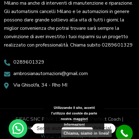
Milano ma anche di interventi di manutenzione e riparazione.
Gli automatismi cancelli Milano e le automazioni in genere
possono dare grande sollievo alla vita di tutti i giorni; la
miglior convenienza che potrai trovare sarà sempre la
convinzione di aver investito i tuoi risparmi su un progetto
realizzato con professionalità. Chiama subito 0289601329
0289601329
ambrosianautomazioni@gmail.com
Via Ghisolfa, 34 - Rho MI
Utilizzando il sito, accetti
l'utilizzo dei cookie da parte
SIFAC SNC P.IVA 11437470153
Perfect Coach |
nostra.
maggiori
informazioni
Sviluppato da
Blossom Themes
. Powered by
Serve aiuto? Chiedi con fiducia!
ACCETTO
Chiama, siamo in linea!
WordPress
.
Privacy Policy