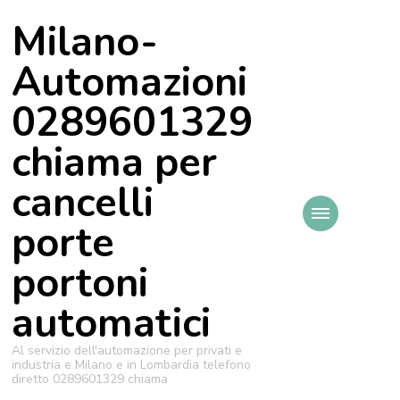
Milano-
Automazioni
0289601329
chiama per
cancelli
porte
portoni
automatici
Al servizio dell'automazione per privati e
industria e Milano e in Lombardia telefono
diretto 0289601329 chiama