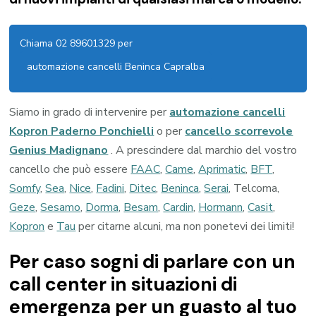
Chiama 02 89601329 per
automazione cancelli Beninca Capralba
Siamo in grado di intervenire per
automazione cancelli
Kopron Paderno Ponchielli
o per
cancello scorrevole
Genius Madignano
. A prescindere dal marchio del vostro
cancello che può essere
FAAC
,
Came
,
Aprimatic
,
BFT
,
Somfy
,
Sea
,
Nice
,
Fadini
,
Ditec
,
Beninca
,
Serai
, Telcoma,
Geze
,
Sesamo
,
Dorma
,
Besam
,
Cardin
,
Hormann
,
Casit
,
Kopron
e
Tau
per citarne alcuni, ma non ponetevi dei limiti!
Per caso sogni di parlare con un
call center in situazioni di
emergenza per un guasto al tuo