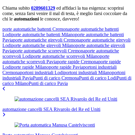
Chiama subito
0289601329
ed affidaci la tua esigenza: scoprirai
come, senza farsi venire il mal di testa, è meglio farsi coccolare da
chi le
automazioni
le conosce, davvero!
porte automatiche battenti Cremona
porte automatiche battenti
Lodi
porte automatiche battenti Milano
porte automatiche battenti
Pavia
porte automatiche girevoli Cremona
porte automatiche girevoli
Lodi
porte automatiche girevoli Milano
porte automatiche girevoli
Pavia
porte automatiche scorrevoli Cremona
porte automatiche
scorrevoli Lodi
porte automatiche scorrevoli Milano
porte
automatiche scorrevoli Pavia
porte rapide Cremona
porte rapide
Lodi
porte rapide Milano
porte rapide Pavia
portoni industriali
Cremona
portoni industriali Lodi
portoni industriali Milano
portoni
industriali Pavia
Punti di carico Cremona
Punti di carico Lodi
Punti di
carico Milano
Punti di carico Pavia
Navigazione
articoli
automazione cancelli SEA Rivarolo del Re ed Uniti