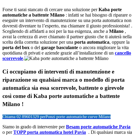
Forse ti sarai stancato di cercare una soluzione per
Kaba porte
automatiche a battente Milano
: infatti se hai bisogno di riparare o
eseguire un intervento di manutenzione su una porta automatica non
dovresti diventare tu l’esperto, ma chiamare il giusto professionista! .
Scegliendo di affidarti a noi per la tua esigenza, anche a
Milano
,
avrai la certezza di aver chiamato il partner giusto che ti aiuterà nella
scelta della corretta soluzione per una
porta automatica
, oppure la
porta del box
o del
garage
basculante
o ancora migliorare la vita
quotidiana di privati e aziende grazie all’installazione di un
cancello
scorrevole
.
Ci occupiamo di
interventi di manutenzione e
riparazione su qualsiasi marca o modello di porta
automatica sia essa scorrevole, battente o girevole
così come di
Kaba porte automatiche a battente
Milano !
Chiama 02 89601329 per
Ponzi porte automatiche curve Milano
Siamo in grado di intervenire per
Besam porte automatiche Pavia
o per
TOPP porta automatica hotel Pavia
. Di qualsiasi marca sia