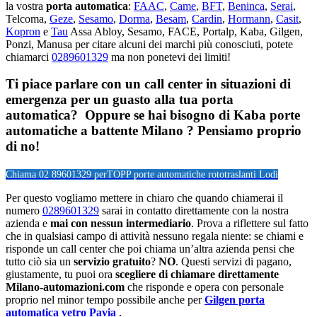
la vostra
porta automatica
:
FAAC
,
Came
,
BFT
,
Beninca
,
Serai
,
Telcoma,
Geze
,
Sesamo
,
Dorma
,
Besam
,
Cardin
,
Hormann
,
Casit
,
Kopron
e
Tau
Assa Abloy, Sesamo, FACE, Portalp, Kaba, Gilgen,
Ponzi, Manusa per citare alcuni dei marchi più conosciuti, potete
chiamarci
0289601329
ma non ponetevi dei limiti!
Ti piace parlare con un call center in situazioni di
emergenza per un guasto alla tua porta
automatica? Oppure se hai bisogno di Kaba porte
automatiche a battente Milano ? Pensiamo proprio
di no!
Chiama 02 89601329 per
TOPP porte automatiche rototraslanti Lodi
Per questo vogliamo mettere in chiaro che quando chiamerai il
numero
0289601329
sarai in contatto direttamente con la nostra
azienda e
mai con nessun intermediario
. Prova a riflettere sul fatto
che in qualsiasi campo di attività nessuno regala niente: se chiami e
risponde un call center che poi chiama un’altra azienda pensi che
tutto ciò sia un
servizio gratuito
?
NO
. Questi servizi di pagano,
giustamente, tu puoi ora
scegliere di chiamare direttamente
Milano-automazioni.com
che risponde e opera con personale
proprio nel minor tempo possibile anche per
Gilgen porta
automatica vetro Pavia
.