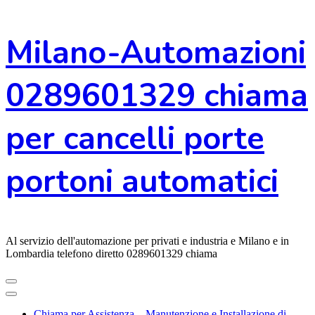
Vai
Milano-Automazioni
al
contenuto
0289601329 chiama
per cancelli porte
portoni automatici
Al servizio dell'automazione per privati e industria e Milano e in
Lombardia telefono diretto 0289601329 chiama
Chiama per Assistenza – Manutenzione e Installazione di