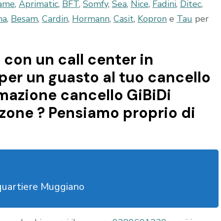
ame
,
Aprimatic
,
BFT
,
Somfy
,
Sea
,
Nice
,
Fadini
,
Ditec
,
ma
,
Besam
,
Cardin
,
Hormann
,
Casit
,
Kopron
e
Tau
per
 con un call center in
per un guasto al tuo cancello
omazione cancello GiBiDi
zzone ? Pensiamo proprio di
quartiere Muggiano