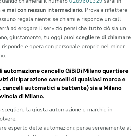
 quando chiamerai il numero
0289601329
sarai in
a e
mai con nessun intermediario
. Prova a riflettere
nessuno regala niente: se chiami e risponde un call
rrà ad erogare il servizio pensi che tutto ciò sia un
gano, giustamente, tu oggi puoi
scegliere di chiamare
 risponde e opera con personale proprio nel minor
no.
di automazione cancello GiBiDi Milano quartiere
zi di riparazione cancelli di qualsiasi marca e
, cancelli automatici a battente) sia a Milano
vincia di Milano.
 a scegliere la giusta automazione e marchio in
olvere.
are esperto delle automazioni: pensa serenamente al