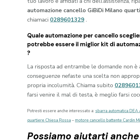
tuo lavoro e affidati a chi dell’assistenza, ri
automazione cancello GiBiDi Milano quarti
chiamaci
0289601329
.
Quale automazione per cancello sceglier
potrebbe essere il miglior kit di automa
?
La risposta ad entrambe le domande non è 
conseguenze nefaste una scelta non appropria
propria incolumità. Chiama subito
0289601
farsi venire il mal di testa, è meglio farsi c
Potresti essere anche interessato a:
sbarra automatica DEA 
quartiere Chiesa Rossa
–
motore cancello battente Cardin M
Possiamo aiutarti anche