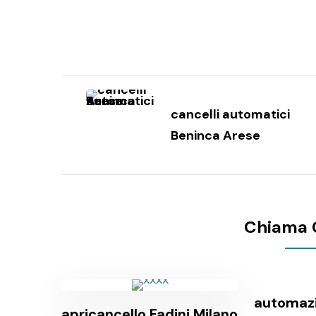
Navigazione
articoli
cancelli automatici
Beninca Arese
Chiama 
automazi
apricancello Fadini Milano