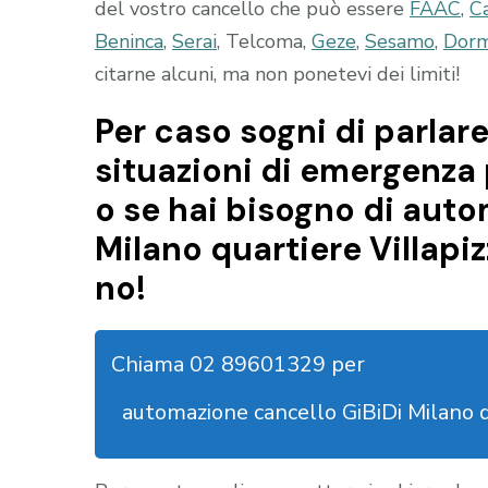
del vostro cancello che può essere
FAAC
,
C
Beninca
,
Serai
, Telcoma,
Geze
,
Sesamo
,
Dor
citarne alcuni, ma non ponetevi dei limiti!
Per caso sogni di parlare
situazioni di emergenza 
o se hai bisogno di aut
Milano quartiere Villapi
no!
Chiama 02 89601329 per
automazione cancello GiBiDi Milano 