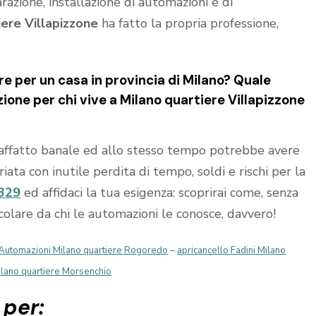
parazione, installazione di automazioni e di
ere Villapizzone
ha fatto la propria professione,
e per un casa in provincia di
Milano
? Quale
zione per chi vive a
Milano quartiere Villapizzone
affatto banale ed allo stesso tempo potrebbe avere
ta con inutile perdita di tempo, soldi e rischi per la
329
ed affidaci la tua esigenza: scoprirai come, senza
occolare da chi le automazioni le conosce, davvero!
Automazioni Milano quartiere Rogoredo
–
apricancello Fadini Milano
ilano quartiere Morsenchio
 per: