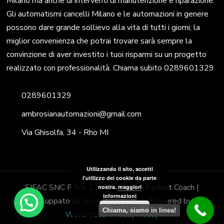
Milano ma anche di interventi di manutenzione e riparazione.
Gli automatismi cancelli Milano e le automazioni in genere
possono dare grande sollievo alla vita di tutti i giorni; la
miglior convenienza che potrai trovare sarà sempre la
convinzione di aver investito i tuoi risparmi su un progetto
realizzato con professionalità. Chiama subito 0289601329
0289601329
ambrosianautomazioni@gmail.com
Via Ghisolfa, 34 - Rho MI
Utilizzando il sito, accetti
l'utilizzo dei cookie da parte
SIFAC SNC P.IVA 11437470153
Perfect Coach |
nostra.
maggiori
informazioni
Sviluppato da
Blossom Themes
. Powered by
ACCETTO
Chiama, siamo in linea!
WordPress
.
Privacy Policy