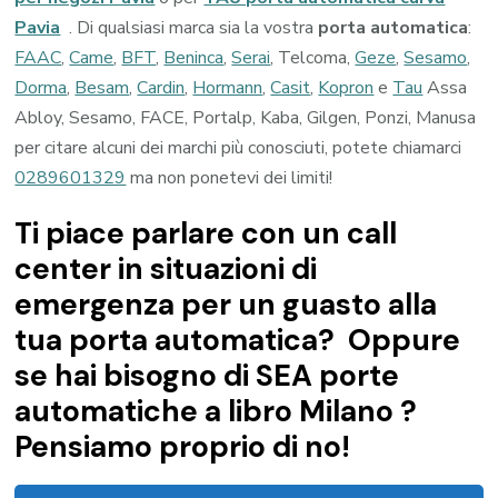
Pavia
. Di qualsiasi marca sia la vostra
porta automatica
:
FAAC
,
Came
,
BFT
,
Beninca
,
Serai
, Telcoma,
Geze
,
Sesamo
,
Dorma
,
Besam
,
Cardin
,
Hormann
,
Casit
,
Kopron
e
Tau
Assa
Abloy, Sesamo, FACE, Portalp, Kaba, Gilgen, Ponzi, Manusa
per citare alcuni dei marchi più conosciuti, potete chiamarci
0289601329
ma non ponetevi dei limiti!
Ti piace parlare con un call
center in situazioni di
emergenza per un guasto alla
tua porta automatica? Oppure
se hai bisogno di SEA porte
automatiche a libro Milano ?
Pensiamo proprio di no!