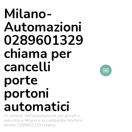
Milano-
Automazioni
0289601329
chiama per
cancelli
porte
portoni
automatici
Al servizio dell'automazione per privati e
industria e Milano e in Lombardia telefono
diretto 0289601329 chiama