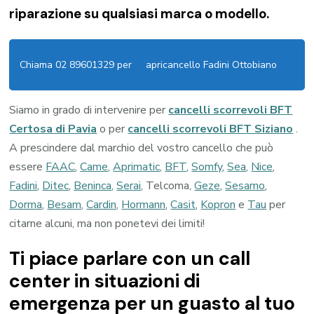
riparazione su qualsiasi marca o modello.
Chiama 02 89601329 per
apricancello Fadini Ottobiano
Siamo in grado di intervenire per
cancelli scorrevoli BFT
Certosa di Pavia
o per
cancelli scorrevoli BFT Siziano
.
A prescindere dal marchio del vostro cancello che può
essere
FAAC
,
Came
,
Aprimatic
,
BFT
,
Somfy
,
Sea
,
Nice
,
Fadini
,
Ditec
,
Beninca
,
Serai
, Telcoma,
Geze
,
Sesamo
,
Dorma
,
Besam
,
Cardin
,
Hormann
,
Casit
,
Kopron
e
Tau
per
citarne alcuni, ma non ponetevi dei limiti!
Ti piace parlare con un call
center in situazioni di
emergenza per un guasto al tuo