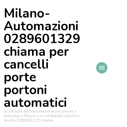
Milano-
Automazioni
0289601329
chiama per
cancelli
porte
portoni
automatici
Al servizio dell'automazione per privati e
industria e Milano e in Lombardia telefono
diretto 0289601329 chiama