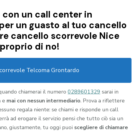
 con un call center in
per un guasto al tuo cancello
re cancello scorrevole Nice
proprio di no!
scorrevole Telcoma Grontardo
 quando chiamerai il numero
0289601329
sarai in
a e
mai con nessun intermediario
. Prova a riflettere
nessuno regala niente: se chiami e risponde un call
rrà ad erogare il servizio pensi che tutto ciò sia un
gano, giustamente, tu oggi puoi
scegliere di chiamare