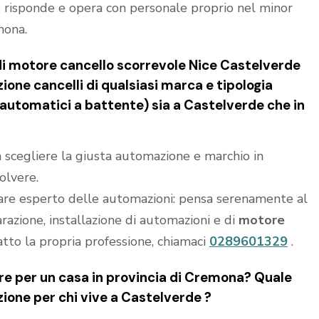
 risponde e opera con personale proprio nel minor
mona.
 di motore cancello scorrevole Nice Castelverde
ione cancelli di qualsiasi marca e tipologia
i automatici a battente) sia a Castelverde che in
 a scegliere la giusta automazione e marchio in
olvere.
are esperto delle automazioni: pensa serenamente al
parazione, installazione di automazioni e di
motore
atto la propria professione, chiamaci
0289601329
.
e per un casa in provincia di
Cremona
? Quale
zione per chi vive a
Castelverde
?