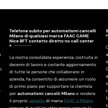
Telefona subito per automatismi cancelli
Milano di qualsiasi marca FAAC CAME
Nice BFT contatto diretto no call center
C
o
a
La nostra consolidata esperienza, costruita in
i
decenni di lavoro e costante aggiornamento
o
G
di tutte le persone che collaborano in
a
azienda, ha consentito di assumere un ruolo
s
di primo piano per supportare la clientela
é
c
per
automatismi cancelli Milano
e rendere
l
il proprio
cancello
di marca
FAAC a Milano
s