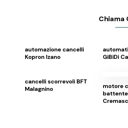
Chiama 
automazione cancelli
automati
Kopron Izano
GiBiDi C
cancelli scorrevoli BFT
motore c
Malagnino
battente
Cremas