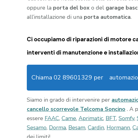
oppure la
porta del box
o del
garage
basc
all’installazione di una
porta automatica
.
Ci occupiamo di riparazioni di
motore ca
interventi di manutenzione e installazio
Chiama 02 89601329 per
automazio
Siamo in grado di intervenire per
automazio
cancello scorrevole Telcoma Soncino
. A 
essere
FAAC
,
Came
,
Aprimatic
,
BFT
,
Somfy
,
Sesamo
,
Dorma
,
Besam
,
Cardin
,
Hormann
,
Ca
dei limiti!