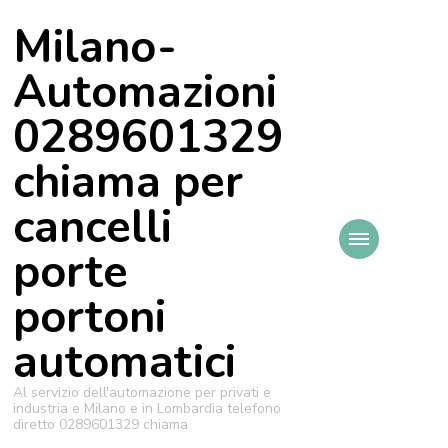
Milano-
Automazioni
0289601329
chiama per
cancelli
porte
portoni
automatici
Al servizio dell'automazione per privati e
industria e Milano e in Lombardia telefono
diretto 0289601329 chiama