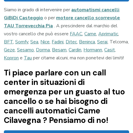
Siamo in grado di intervenire per
automatismi cancelli
GiBiDi Casteggio
o per
motore cancello scorrevole
TAU Torrevecchia Pia
. A prescindere dal marchio del
vostro cancello che può essere
FAAC
,
Came
,
Aprimatic
,
BFT
,
Somfy
,
Sea
,
Nice
,
Fadini
,
Ditec
,
Beninca
,
Serai
, Telcoma,
Geze
,
Sesamo
,
Dorma
,
Besam
,
Cardin
,
Hormann
,
Casit
,
Kopron
e
Tau
per citarne alcuni, ma non ponetevi dei limiti!
Ti piace parlare con un call
center in situazioni di
emergenza per un guasto al tuo
cancello o se hai bisogno di
cancelli automatici Came
Cilavegna ? Pensiamo di no!