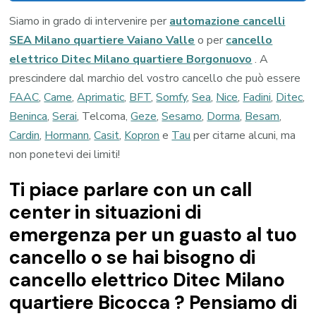
Siamo in grado di intervenire per
automazione cancelli
SEA Milano quartiere Vaiano Valle
o per
cancello
elettrico Ditec Milano quartiere Borgonuovo
. A
prescindere dal marchio del vostro cancello che può essere
FAAC
,
Came
,
Aprimatic
,
BFT
,
Somfy
,
Sea
,
Nice
,
Fadini
,
Ditec
,
Beninca
,
Serai
, Telcoma,
Geze
,
Sesamo
,
Dorma
,
Besam
,
Cardin
,
Hormann
,
Casit
,
Kopron
e
Tau
per citarne alcuni, ma
non ponetevi dei limiti!
Ti piace parlare con un call
center in situazioni di
emergenza per un guasto al tuo
cancello o se hai bisogno di
cancello elettrico Ditec Milano
quartiere Bicocca ? Pensiamo di