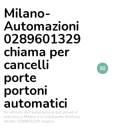
Milano-
Automazioni
0289601329
chiama per
cancelli
porte
portoni
automatici
Al servizio dell'automazione per privati e
industria e Milano e in Lombardia telefono
diretto 0289601329 chiama