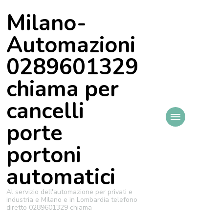
Milano-
Automazioni
0289601329
chiama per
cancelli
porte
portoni
automatici
Al servizio dell'automazione per privati e
industria e Milano e in Lombardia telefono
diretto 0289601329 chiama