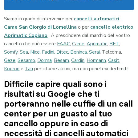
Siamo in grado di intervenire per
cancelli automatici
Came San Giorgio di Lomellina
o per
cancello elettrico
Aprimatic Copiano
. A prescindere dal marchio del vostro
cancello che può essere
FAAC
,
Came
,
Aprimatic
,
BFT
,
Somfy
,
Sea
,
Nice
,
Fadini
,
Ditec
,
Beninca
,
Serai
, Telcoma,
Geze
,
Sesamo
,
Dorma
,
Besam
,
Cardin
,
Hormann
,
Casit
,
Kopron
e
Tau
per citarne alcuni, ma non ponetevi dei limiti!
Difficile capire quali sono i
risultati su Google che ti
porteranno nelle cuffie di un call
center per un guasto al tuo
cancello oppure in caso di
necessità di cancelli automatici