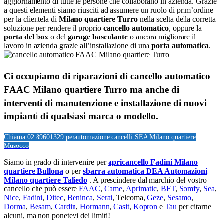
aggiornamento di tutte le persone che collaborano in azienda. Grazie
a questi elementi siamo riusciti ad assumere un ruolo di prim’ordine
per la clientela di
Milano quartiere Turro
nella scelta della corretta
soluzione per rendere il proprio
cancello automatico
, oppure la
porta del box
o del
garage
basculante
o ancora migliorare il
lavoro in azienda grazie all’installazione di una
porta automatica
.
Ci occupiamo di riparazioni di
cancello automatico
FAAC Milano quartiere Turro
ma anche di
interventi di manutenzione e installazione di nuovi
impianti di qualsiasi marca o modello.
Chiama 02 89601329 per
automazione cancelli SEA Milano quartiere
Musocco
Siamo in grado di intervenire per
apricancello Fadini Milano
quartiere Bullona
o per
sbarra automatica DEA Automazioni
Milano quartiere Taliedo
. A prescindere dal marchio del vostro
cancello che può essere
FAAC
,
Came
,
Aprimatic
,
BFT
,
Somfy
,
Sea
,
Nice
,
Fadini
,
Ditec
,
Beninca
,
Serai
, Telcoma,
Geze
,
Sesamo
,
Dorma
,
Besam
,
Cardin
,
Hormann
,
Casit
,
Kopron
e
Tau
per citarne
alcuni, ma non ponetevi dei limiti!