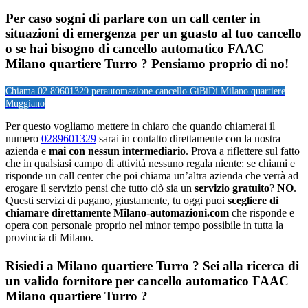
Per caso sogni di parlare con un call center in
situazioni di emergenza per un guasto al tuo cancello
o se hai bisogno di cancello automatico FAAC
Milano quartiere Turro ? Pensiamo proprio di no!
Chiama 02 89601329 per
automazione cancello GiBiDi Milano quartiere
Muggiano
Per questo vogliamo mettere in chiaro che quando chiamerai il
numero
0289601329
sarai in contatto direttamente con la nostra
azienda e
mai con nessun intermediario
. Prova a riflettere sul fatto
che in qualsiasi campo di attività nessuno regala niente: se chiami e
risponde un call center che poi chiama un’altra azienda che verrà ad
erogare il servizio pensi che tutto ciò sia un
servizio gratuito
?
NO
.
Questi servizi di pagano, giustamente, tu oggi puoi
scegliere di
chiamare direttamente Milano-automazioni.com
che risponde e
opera con personale proprio nel minor tempo possibile in tutta la
provincia di Milano.
Risiedi a
Milano quartiere Turro
? Sei alla ricerca di
un valido fornitore per
cancello automatico FAAC
Milano quartiere Turro
?