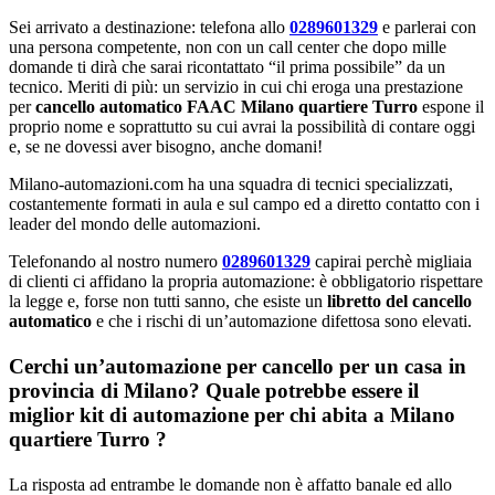
Sei arrivato a destinazione: telefona allo
0289601329
e parlerai con
una persona competente, non con un call center che dopo mille
domande ti dirà che sarai ricontattato “il prima possibile” da un
tecnico. Meriti di più: un servizio in cui chi eroga una prestazione
per
cancello automatico FAAC Milano quartiere Turro
espone il
proprio nome e soprattutto su cui avrai la possibilità di contare oggi
e, se ne dovessi aver bisogno, anche domani!
Milano-automazioni.com ha una squadra di tecnici specializzati,
costantemente formati in aula e sul campo ed a diretto contatto con i
leader del mondo delle automazioni.
Telefonando al nostro numero
0289601329
capirai perchè migliaia
di clienti ci affidano la propria automazione: è obbligatorio rispettare
la legge e, forse non tutti sanno, che esiste un
libretto del cancello
automatico
e che i rischi di un’automazione difettosa sono elevati.
Cerchi un’automazione per cancello per un casa in
provincia di
Milano
? Quale potrebbe essere il
miglior kit di automazione per chi abita a
Milano
quartiere Turro
?
La risposta ad entrambe le domande non è affatto banale ed allo