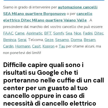
Siamo in grado di intervenire per
automazione cancelli
SEA Milano quartiere Borgonuovo
o per
cancello
elettrico Ditec Milano quartiere Vaiano Valle
. A
prescindere dal marchio del vostro cancello che può essere
FAAC
,
Came
,
Aprimatic
,
BFT
,
Somfy
,
Sea
,
Nice
,
Fadini
,
Ditec
,
Beninca
,
Serai
, Telcoma,
Geze
,
Sesamo
,
Dorma
,
Besam
,
Cardin
,
Hormann
,
Casit
,
Kopron
e
Tau
per citarne alcuni, ma
non ponetevi dei limiti!
Difficile capire quali sono i
risultati su Google che ti
porteranno nelle cuffie di un call
center per un guasto al tuo
cancello oppure in caso di
necessità di cancello elettrico