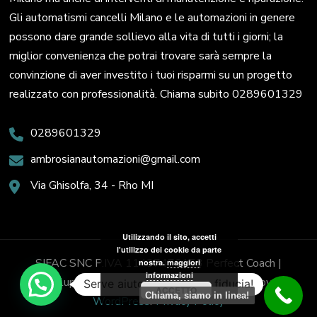
Gli automatismi cancelli Milano e le automazioni in genere
possono dare grande sollievo alla vita di tutti i giorni; la
miglior convenienza che potrai trovare sarà sempre la
convinzione di aver investito i tuoi risparmi su un progetto
realizzato con professionalità. Chiama subito 0289601329
0289601329
ambrosianautomazioni@gmail.com
Via Ghisolfa, 34 - Rho MI
Utilizzando il sito, accetti
l'utilizzo dei cookie da parte
SIFAC SNC P.IVA 11437470153
Perfect Coach |
nostra.
maggiori
informazioni
Sviluppato da
Blossom Themes
. Powered by
Serve aiuto? Chiedi con fiducia!
ACCETTO
Chiama, siamo in linea!
WordPress
.
Privacy Policy