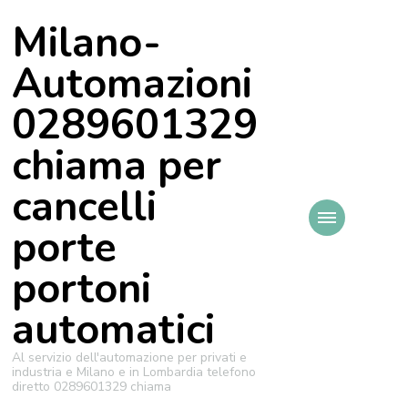
Milano-
Automazioni
0289601329
chiama per
cancelli
porte
portoni
automatici
Al servizio dell'automazione per privati e
industria e Milano e in Lombardia telefono
diretto 0289601329 chiama