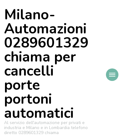
Milano-
Automazioni
0289601329
chiama per
cancelli
porte
portoni
automatici
Al servizio dell'automazione per privati e
industria e Milano e in Lombardia telefono
diretto 0289601329 chiama