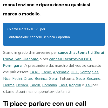
manutenzione e riparazione su qualsiasi
marca o modello.
Chiama 02 89601329 per
automazione cancelli Beninca Capralba
Siamo in grado di intervenire per
cancelli automatici Serai
Pieve San Giacomo
o per
cancelli scorrevoli BFT
Formigara
. A prescindere dal marchio del vostro cancello
che può essere
FAAC
,
Came
,
Aprimatic
,
BFT
,
Somfy
,
Sea
,
Nice
,
Fadini
,
Ditec
,
Beninca
,
Serai
, Telcoma,
Geze
,
Sesamo
,
Dorma
,
Besam
,
Cardin
,
Hormann
,
Casit
,
Kopron
e
Tau
per
citarne alcuni, ma non ponetevi dei limiti!
Ti piace parlare con un call