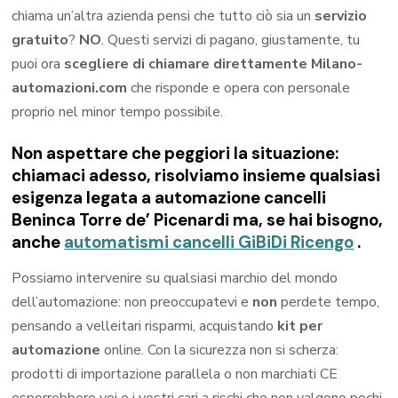
chiama un’altra azienda pensi che tutto ciò sia un
servizio
gratuito
?
NO
. Questi servizi di pagano, giustamente, tu
puoi ora
scegliere di chiamare direttamente Milano-
automazioni.com
che risponde e opera con personale
proprio nel minor tempo possibile.
Non aspettare che peggiori la situazione:
chiamaci adesso, risolviamo insieme qualsiasi
esigenza legata a
automazione cancelli
Beninca Torre de’ Picenardi
ma, se hai bisogno,
anche
automatismi cancelli GiBiDi Ricengo
.
Possiamo intervenire su qualsiasi marchio del mondo
dell’automazione: non preoccupatevi e
non
perdete tempo,
pensando a velleitari risparmi, acquistando
kit per
automazione
online. Con la sicurezza non si scherza:
prodotti di importazione parallela o non marchiati CE
esporrebbero voi e i vostri cari a rischi che non valgono pochi