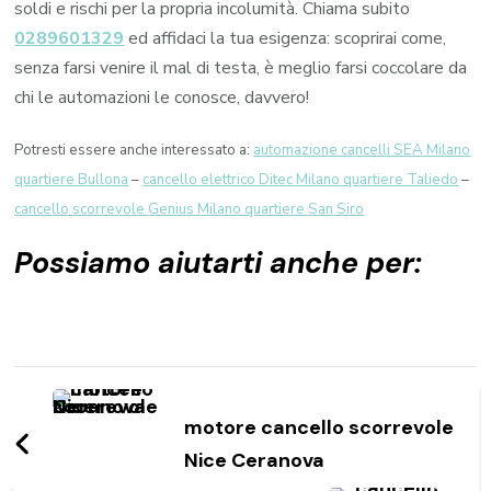
soldi e rischi per la propria incolumità. Chiama subito
0289601329
ed affidaci la tua esigenza: scoprirai come,
senza farsi venire il mal di testa, è meglio farsi coccolare da
chi le automazioni le conosce, davvero!
Potresti essere anche interessato a:
automazione cancelli SEA Milano
quartiere Bullona
–
cancello elettrico Ditec Milano quartiere Taliedo
–
cancello scorrevole Genius Milano quartiere San Siro
Possiamo aiutarti anche per:
Navigazione
articoli
motore cancello scorrevole
Nice Ceranova