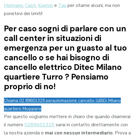
Hormann
,
Casit
,
Kopron
e
Tau
per citarne alcuni, ma non
ponetevi dei limiti!
Per caso sogni di parlare con un
call center in situazioni di
emergenza per un guasto al tuo
cancello o se hai bisogno di
cancello elettrico Ditec Milano
quartiere Turro ? Pensiamo
proprio di no!
Chiama 02 89601329 per
automazione cancello GiBiDi Milano
quartiere Muggiano
Per questo vogliamo mettere in chiaro che quando chiamerai
il numero
0289601329
sarai in contatto direttamente con
la nostra azienda e
mai con nessun intermediario
. Prova a