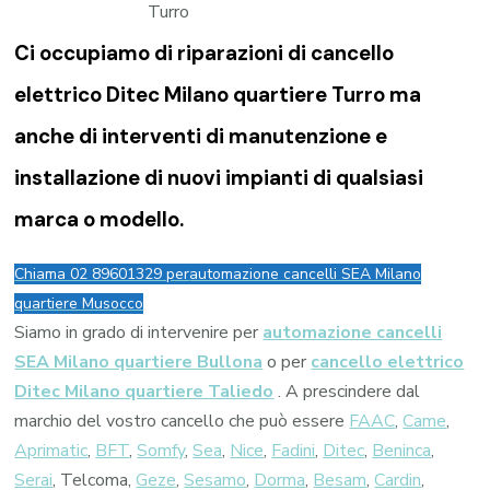
Ci occupiamo di riparazioni di
cancello
elettrico Ditec Milano quartiere Turro
ma
anche di interventi di manutenzione e
installazione di nuovi impianti di qualsiasi
marca o modello.
Chiama 02 89601329 per
automazione cancelli SEA Milano
quartiere Musocco
Siamo in grado di intervenire per
automazione cancelli
SEA Milano quartiere Bullona
o per
cancello elettrico
Ditec Milano quartiere Taliedo
. A prescindere dal
marchio del vostro cancello che può essere
FAAC
,
Came
,
Aprimatic
,
BFT
,
Somfy
,
Sea
,
Nice
,
Fadini
,
Ditec
,
Beninca
,
Serai
, Telcoma,
Geze
,
Sesamo
,
Dorma
,
Besam
,
Cardin
,