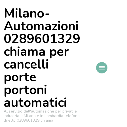
Milano-
Automazioni
0289601329
chiama per
cancelli
porte
portoni
automatici
Al servizio dell'automazione per privati e
industria e Milano e in Lombardia telefono
diretto 0289601329 chiama