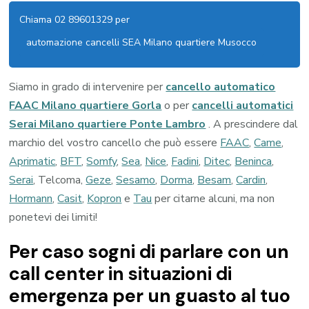
Chiama 02 89601329 per
automazione cancelli SEA Milano quartiere Musocco
Siamo in grado di intervenire per
cancello automatico
FAAC Milano quartiere Gorla
o per
cancelli automatici
Serai Milano quartiere Ponte Lambro
. A prescindere dal
marchio del vostro cancello che può essere
FAAC
,
Came
,
Aprimatic
,
BFT
,
Somfy
,
Sea
,
Nice
,
Fadini
,
Ditec
,
Beninca
,
Serai
, Telcoma,
Geze
,
Sesamo
,
Dorma
,
Besam
,
Cardin
,
Hormann
,
Casit
,
Kopron
e
Tau
per citarne alcuni, ma non
ponetevi dei limiti!
Per caso sogni di parlare con un
call center in situazioni di
emergenza per un guasto al tuo