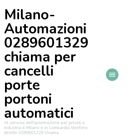
Milano-
Automazioni
0289601329
chiama per
cancelli
porte
portoni
automatici
Al servizio dell'automazione per privati e
industria e Milano e in Lombardia telefono
diretto 0289601329 chiama