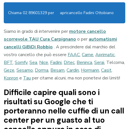
Chiama 02 89601329 per
apricancello Fadini Ottobiano
Siamo in grado di intervenire per
motore cancello
scorrevole TAU Cura Carpignano
o per
automatismi
cancelli GiBiDi Robbio
. A prescindere dal marchio del
vostro cancello che può essere
FAAC
,
Came
,
Aprimatic
,
BFT
,
Somfy
,
Sea
,
Nice
,
Fadini
,
Ditec
,
Beninca
,
Serai
, Telcoma,
Geze
,
Sesamo
,
Dorma
,
Besam
,
Cardin
,
Hormann
,
Casit
,
Kopron
e
Tau
per citarne alcuni, ma non ponetevi dei limiti!
Difficile capire quali sono i
risultati su Google che ti
porteranno nelle cuffie di un call
center per un guasto al tuo