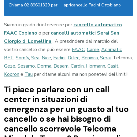
Chiama 02 89601329 per
apricancello Fadini Ottobiano
Siamo in grado di intervenire per
cancello automatico
FAAC Copiano
o per
cancelli automatici Serai San
Giorgio di Lomellina
. A prescindere dal marchio del
vostro cancello che può essere
FAAC
,
Came
,
Aprimatic
,
BFT
,
Somfy
,
Sea
,
Nice
,
Fadini
,
Ditec
,
Beninca
,
Serai
, Telcoma,
Geze
,
Sesamo
,
Dorma
,
Besam
,
Cardin
,
Hormann
,
Casit
,
Kopron
e
Tau
per citarne alcuni, ma non ponetevi dei limiti!
Ti piace parlare con un call
center in situazioni di
emergenza per un guasto al tuo
cancello o se hai bisogno di
cancello scorrevole Telcoma