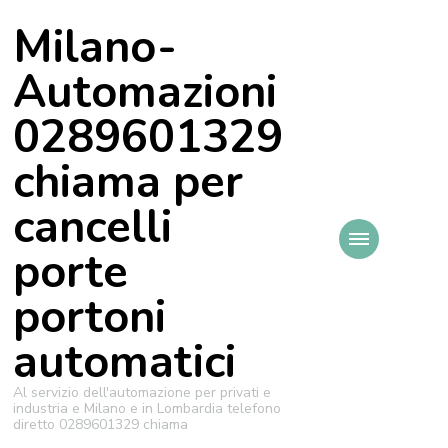
Milano-
Automazioni
0289601329
chiama per
cancelli
porte
portoni
automatici
Al servizio dell'automazione per privati e
industria e Milano e in Lombardia telefono
diretto 0289601329 chiama