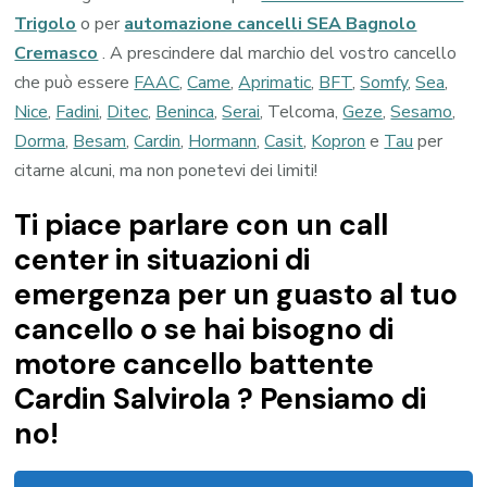
Trigolo
o per
automazione cancelli SEA Bagnolo
Cremasco
. A prescindere dal marchio del vostro cancello
che può essere
FAAC
,
Came
,
Aprimatic
,
BFT
,
Somfy
,
Sea
,
Nice
,
Fadini
,
Ditec
,
Beninca
,
Serai
, Telcoma,
Geze
,
Sesamo
,
Dorma
,
Besam
,
Cardin
,
Hormann
,
Casit
,
Kopron
e
Tau
per
citarne alcuni, ma non ponetevi dei limiti!
Ti piace parlare con un call
center in situazioni di
emergenza per un guasto al tuo
cancello o se hai bisogno di
motore cancello battente
Cardin Salvirola ? Pensiamo di
no!