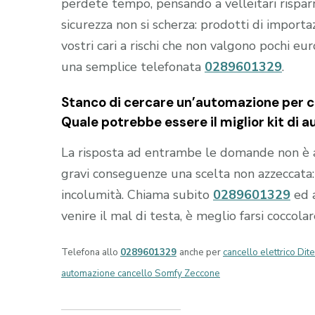
perdete tempo, pensando a velleitari rispa
sicurezza non si scherza: prodotti di import
vostri cari a rischi che non valgono pochi eu
una semplice telefonata
0289601329
.
Stanco di cercare un’automazione per ca
Quale potrebbe essere il miglior kit di 
La risposta ad entrambe le domande non è 
gravi conseguenze una scelta non azzeccata: i
incolumità. Chiama subito
0289601329
ed 
venire il mal di testa, è meglio farsi coccola
Telefona allo
0289601329
anche per
cancello elettrico Dit
automazione cancello Somfy Zeccone