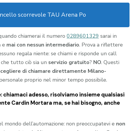
ncello scorrevole TAU Arena Po
 quando chiamerai il numero
0289601329
sarai in
a e
mai con nessun intermediario
. Prova a riflettere
nessuno regala niente: se chiami e risponde un call
 che tutto ciò sia un
servizio gratuito
?
NO
. Questi
scegliere di chiamare direttamente Milano-
personale proprio nel minor tempo possibile.
e: chiamaci adesso, risolviamo insieme qualsiasi
ente Cardin Mortara
ma, se hai bisogno, anche
del mondo dell’automazione: non preoccupatevi e
non