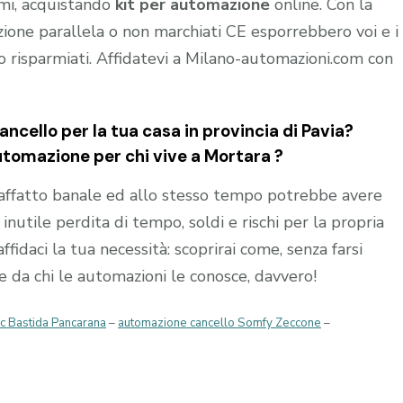
rmi, acquistando
kit per automazione
online. Con la
azione parallela o non marchiati CE esporrebbero voi e i
ro risparmiati. Affidatevi a Milano-automazioni.com con
ncello per la tua casa in provincia di
Pavia
?
automazione per chi vive a
Mortara
?
affatto banale ed allo stesso tempo potrebbe avere
nutile perdita di tempo, soldi e rischi per la propria
affidaci la tua necessità: scoprirai come, senza farsi
re da chi le automazioni le conosce, davvero!
ec Bastida Pancarana
–
automazione cancello Somfy Zeccone
–