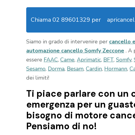
Chiama 02 89601329 per
apricancel
Siamo in grado di intervenire per
cancello 
automazione cancello Somfy Zeccone
. A
essere
FAAC
,
Came
,
Aprimatic
,
BFT
,
Somfy
,
Sesamo
,
Dorma
,
Besam
,
Cardin
,
Hormann
,
Ca
dei limiti!
Ti piace parlare con un c
emergenza per un guasto 
bisogno di motore cance
Pensiamo di no!