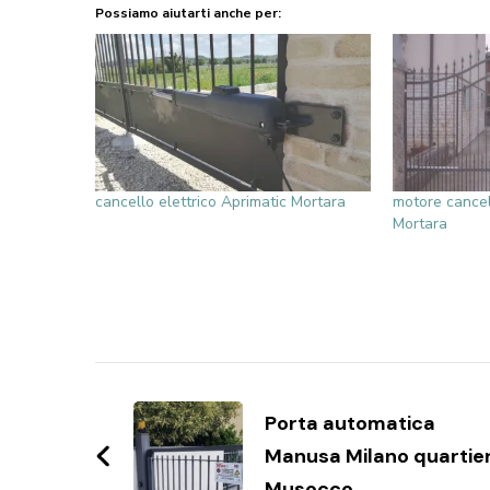
Possiamo aiutarti anche per:
cancello elettrico Aprimatic Mortara
motore cance
Mortara
Navigazione
articoli
Porta automatica
Manusa Milano quartie
Musocco