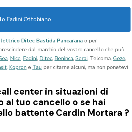
lo Fadini Ottobiano
elettrico Ditec Bastida Pancarana
o per
 prescindere dal marchio del vostro cancello che può
Sea
,
Nice
,
Fadini
,
Ditec
,
Beninca
,
Serai
, Telcoma,
Geze
,
sit
,
Kopron
e
Tau
per citarne alcuni, ma non ponetevi
all center in situazioni di
al tuo cancello o se hai
llo battente Cardin Mortara ?