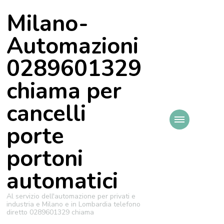
Milano-
Automazioni
0289601329
chiama per
cancelli
porte
portoni
automatici
Al servizio dell'automazione per privati e
industria e Milano e in Lombardia telefono
diretto 0289601329 chiama