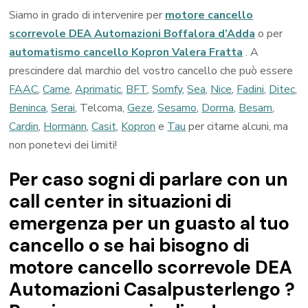
Siamo in grado di intervenire per
motore cancello
scorrevole DEA Automazioni Boffalora d’Adda
o per
automatismo cancello Kopron Valera Fratta
. A
prescindere dal marchio del vostro cancello che può essere
FAAC
,
Came
,
Aprimatic
,
BFT
,
Somfy
,
Sea
,
Nice
,
Fadini
,
Ditec
,
Beninca
,
Serai
, Telcoma,
Geze
,
Sesamo
,
Dorma
,
Besam
,
Cardin
,
Hormann
,
Casit
,
Kopron
e
Tau
per citarne alcuni, ma
non ponetevi dei limiti!
Per caso sogni di parlare con un
call center in situazioni di
emergenza per un guasto al tuo
cancello o se hai bisogno di
motore cancello scorrevole DEA
Automazioni Casalpusterlengo ?