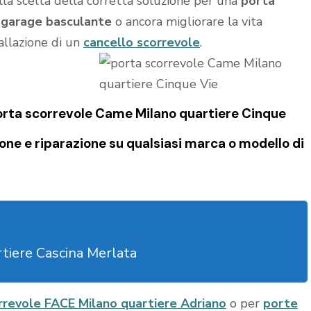
la scelta della corretta soluzione per una
porta
l
garage
basculante
o ancora migliorare la vita
tallazione di un
cancello scorrevole
.
porta scorrevole Came Milano quartiere Cinque
one e riparazione su qualsiasi marca o modello di
tiere Cascina Merlata
rrevole FACE Milano quartiere Adriano
o per
porte