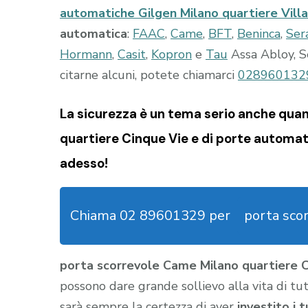
automatiche Gilgen Milano quartiere Vill
automatica
:
FAAC
,
Came
,
BFT
,
Beninca
,
Ser
Hormann
,
Casit
,
Kopron
e
Tau
Assa Abloy, S
citarne alcuni, potete chiamarci
028960132
La sicurezza è un tema serio anche quan
quartiere Cinque Vie e di porte automati
adesso!
Chiama 02 89601329 per
porta sco
porta scorrevole Came Milano quartiere 
possono dare grande sollievo alla vita di tutt
sarà sempre la certezza di aver
investito i 