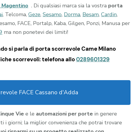
a Magentino
. Di qualsiasi marca sia la vostra
porta
ai
, Telcoma,
Geze
,
Sesamo
,
Dorma
,
Besam
,
Cardin
,
esamo, FACE, Portalp, Kaba, Gilgen, Ponzi, Manusa per
9
ma non ponetevi dei limiti!
do si parla di porta scorrevole Came Milano
che scorrevoli: telefona allo
0289601329
rrevole FACE Cassano d'Adda
Cinque Vie
e le
automazioni per porte
in genere
i i giorni; la miglior convenienza che potrai trovare
tuoi risparmi su un progetto realizzato con