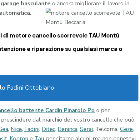
l
garage
basculante
o ancora migliorare il lavoro in
 automatica
.
i di
motore cancello scorrevole TAU Montù
tenzione e riparazione su qualsiasi marca o
lo Fadini Ottobiano
ncello battente Cardin Pinarolo Po
o per
A prescindere dal marchio del vostro cancello che può
Sea
,
Nice
,
Fadini
,
Ditec
,
Beninca
,
Serai
, Telcoma,
Geze
,
sit
,
Kopron
e
Tau
per citarne alcuni, ma non ponetevi