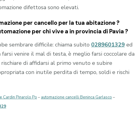
tomazione difettosa sono elevati.
azione per cancello per la tua abitazione ?
utomazione per chi vive a in provincia di
Pavia
?
e sembrare difficile: chiama subito
0289601329
ed
 farsi venire il mal di testa, è meglio farsi coccolare da
rischiare di affidarsi al primo venuto e subire
opriata con inutile perdita di tempo, soldi e rischi
e Cardin Pinarolo Po
–
automazione cancelli Beninca Garlasco
–
329