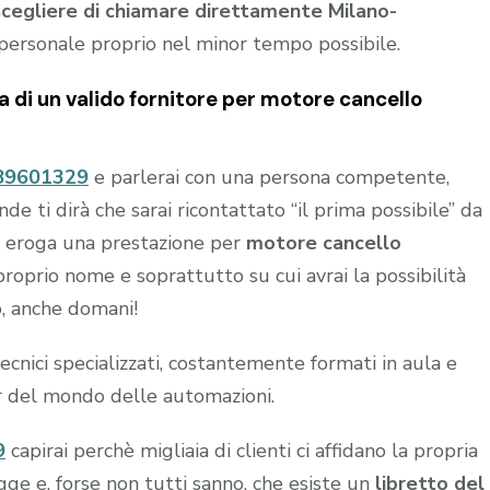
scegliere di chiamare direttamente Milano-
personale proprio nel minor tempo possibile.
ca di un valido fornitore per
motore cancello
89601329
e parlerai con una persona competente,
 ti dirà che sarai ricontattato “il prima possibile” da
chi eroga una prestazione per
motore cancello
roprio nome e soprattutto su cui avrai la possibilità
o, anche domani!
nici specializzati, costantemente formati in aula e
r del mondo delle automazioni.
9
capirai perchè migliaia di clienti ci affidano la propria
gge e, forse non tutti sanno, che esiste un
libretto del