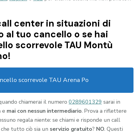
all center in situazioni di
al tuo cancello o se hai
llo scorrevole TAU Montù
no!
ncello scorrevole TAU Arena Po
 quando chiamerai il numero
0289601329
sarai in
a e
mai con nessun intermediario
. Prova a riflettere
nessuno regala niente: se chiami e risponde un call
 che tutto ciò sia un
servizio gratuito
?
NO
. Questi