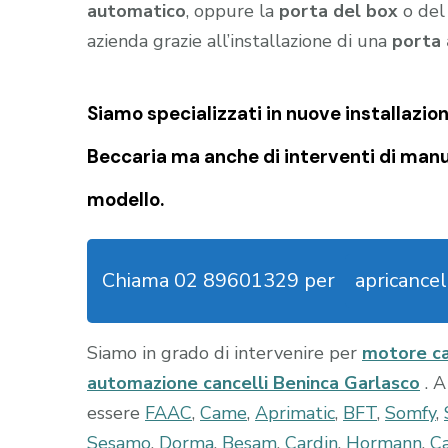
automatico
, oppure la
porta del box
o de
azienda grazie all’installazione di una
porta
Siamo specializzati in nuove installazion
Beccaria
ma anche di interventi di manu
modello.
Chiama 02 89601329 per
apricancel
Siamo in grado di intervenire per
motore ca
automazione cancelli Beninca Garlasco
. 
essere
FAAC
,
Came
,
Aprimatic
,
BFT
,
Somfy
,
Sesamo
,
Dorma
,
Besam
,
Cardin
,
Hormann
,
Ca