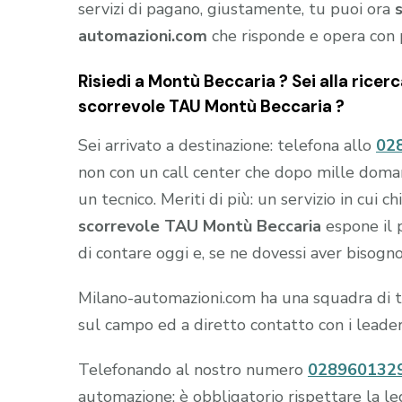
servizi di pagano, giustamente, tu puoi ora
automazioni.com
che risponde e opera con 
Risiedi a
Montù Beccaria
? Sei alla ricer
scorrevole TAU Montù Beccaria
?
Sei arrivato a destinazione: telefona allo
02
non con un call center che dopo mille domande
un tecnico. Meriti di più: un servizio in cui 
scorrevole TAU Montù Beccaria
espone il p
di contare oggi e, se ne dovessi aver bisogn
Milano-automazioni.com ha una squadra di tec
sul campo ed a diretto contatto con i leade
Telefonando al nostro numero
028960132
automazione: è obbligatorio rispettare la le