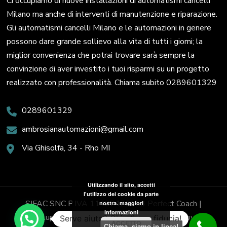
Ci occupiamo di nuove installazioni di automatismi cancelli
Milano ma anche di interventi di manutenzione e riparazione.
Gli automatismi cancelli Milano e le automazioni in genere
possono dare grande sollievo alla vita di tutti i giorni; la
miglior convenienza che potrai trovare sarà sempre la
convinzione di aver investito i tuoi risparmi su un progetto
realizzato con professionalità. Chiama subito 0289601329
0289601329
ambrosianautomazioni@gmail.com
Via Ghisolfa, 34 - Rho MI
Utilizzando il sito, accetti
l'utilizzo dei cookie da parte
SIFAC SNC P.IVA 11437470153
Perfect Coach |
nostra.
maggiori
informazioni
Sviluppato da
Blossom Themes
. Powered by
Serve aiuto? Chiedi con fiducia!
ACCETTO
Chiama, siamo in linea!