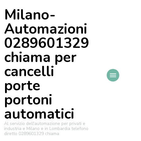
Milano-
Automazioni
0289601329
chiama per
cancelli
porte
portoni
automatici
Al servizio dell'automazione per privati e
industria e Milano e in Lombardia telefono
diretto 0289601329 chiama