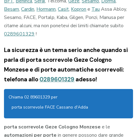
BFT
,
Beninca
,
Serai
, Telcoma,
Geze
,
Sesamo
,
Dorma
,
Besam
,
Cardin
,
Hormann
,
Casit
,
Kopron
e
Tau
Assa Abloy,
Sesamo, FACE, Portalp, Kaba, Gilgen, Ponzi, Manusa per
citarne alcuni, ma non ponetevi dei limiti chiamate subito
0289601329
!
La sicurezza è un tema serio anche quando si
parla di porta scorrevole Geze Cologno
Monzese e di porte automatiche scorrevoli:
telefona allo
0289601329
adesso!
Chiama 02 89601329 per
porta scorrevole FACE Cassano d'Adda
porta scorrevole Geze Cologno Monzese
e le
automazioni per porte
in genere possono dare grande