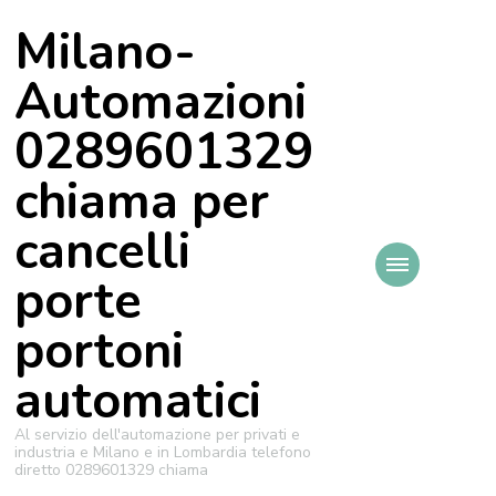
Milano-
Automazioni
0289601329
chiama per
cancelli
porte
portoni
automatici
Al servizio dell'automazione per privati e
industria e Milano e in Lombardia telefono
diretto 0289601329 chiama