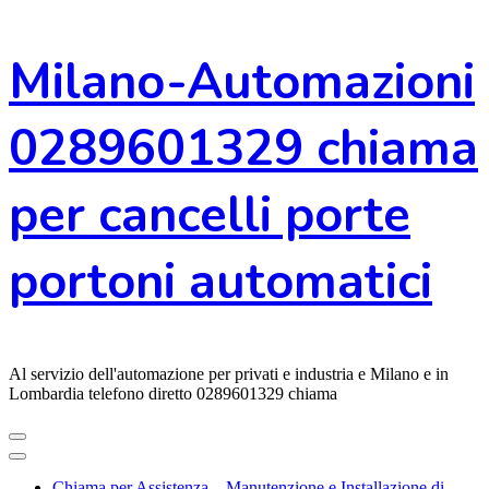
Vai
Milano-Automazioni
al
contenuto
0289601329 chiama
per cancelli porte
portoni automatici
Al servizio dell'automazione per privati e industria e Milano e in
Lombardia telefono diretto 0289601329 chiama
Chiama per Assistenza – Manutenzione e Installazione di