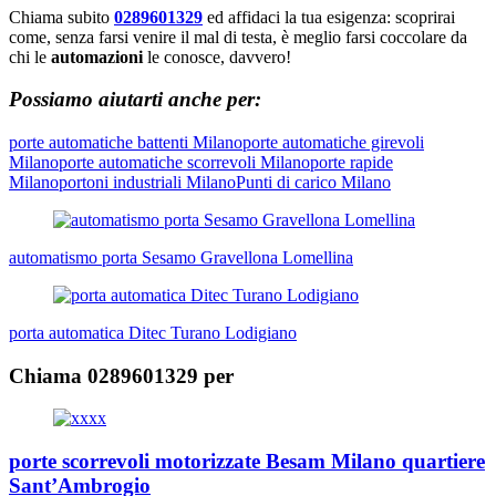
Chiama subito
0289601329
ed affidaci la tua esigenza: scoprirai
come, senza farsi venire il mal di testa, è meglio farsi coccolare da
chi le
automazioni
le conosce, davvero!
Possiamo aiutarti anche per:
porte automatiche battenti Milano
porte automatiche girevoli
Milano
porte automatiche scorrevoli Milano
porte rapide
Milano
portoni industriali Milano
Punti di carico Milano
Navigazione
articoli
automatismo porta Sesamo Gravellona Lomellina
porta automatica Ditec Turano Lodigiano
Chiama 0289601329 per
porte scorrevoli motorizzate Besam Milano quartiere
Sant’Ambrogio