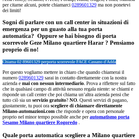
per citarne alcuni, potete chiamarci
0289601329
ma non ponetevi
dei limiti!
Sogni di parlare con un call center in situazioni di
emergenza per un guasto alla tua porta
automatica? Oppure se hai bisogno di porta
scorrevole Geze Milano quartiere Harar ? Pensiamo
proprio di no!
Chiama 02 89601329 per
porta scorrevole FACE Cassano d'Adda
Per questo vogliamo mettere in chiaro che quando chiamerai il
numero
0289601329
sarai in contatto direttamente con la nostra
azienda e
mai con nessun intermediario
. Prova a riflettere sul fatto
che in qualsiasi campo di attività nessuno regala niente: se chiami e
risponde un call center che poi chiama un’altra azienda pensi che
tutto ciò sia un
servizio gratuito
?
NO
. Questi servizi di pagano,
giustamente, tu puoi ora
scegliere di chiamare direttamente
Milano-automazioni.com
che risponde e opera con personale
proprio nel minor tempo possibile anche per
automatismo porta
Sesamo Milano quartiere Rogoredo
.
Quale porta automatica scegliere a Milano quartiere