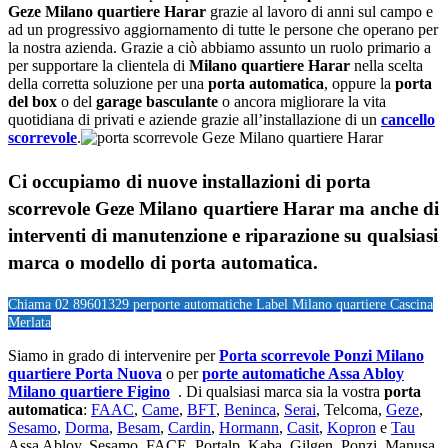
Geze Milano quartiere Harar
grazie al lavoro di anni sul campo e
ad un progressivo aggiornamento di tutte le persone che operano per
la nostra azienda. Grazie a ciò abbiamo assunto un ruolo primario a
per supportare la clientela di
Milano quartiere Harar
nella scelta
della corretta soluzione per una
porta automatica
, oppure la
porta
del box
o del
garage
basculante
o ancora migliorare la vita
quotidiana di privati e aziende grazie all’installazione di un
cancello
scorrevole
.
Ci occupiamo di nuove installazioni di porta
scorrevole Geze Milano quartiere Harar ma anche di
interventi di manutenzione e riparazione su qualsiasi
marca o modello di porta automatica.
Chiama 02 89601329 per
porte automatiche Label Milano quartiere Cascina
Merlata
Siamo in grado di intervenire per
Porta scorrevole Ponzi Milano
quartiere Porta Nuova
o per
porte automatiche Assa Abloy
Milano quartiere Figino
. Di qualsiasi marca sia la vostra
porta
automatica
:
FAAC
,
Came
,
BFT
,
Beninca
,
Serai
, Telcoma,
Geze
,
Sesamo
,
Dorma
,
Besam
,
Cardin
,
Hormann
,
Casit
,
Kopron
e
Tau
Assa Abloy, Sesamo, FACE, Portalp, Kaba, Gilgen, Ponzi, Manusa