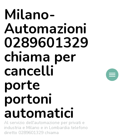
Milano-
Automazioni
0289601329
chiama per
cancelli
porte
portoni
automatici
Al servizio dell'automazione per privati e
industria e Milano e in Lombardia telefono
diretto 0289601329 chiama