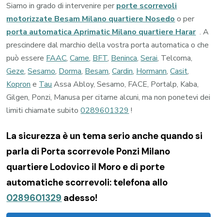
Siamo in grado di intervenire per
porte scorrevoli
motorizzate Besam Milano quartiere Nosedo
o per
porta automatica Aprimatic Milano quartiere Harar
. A
prescindere dal marchio della vostra porta automatica o che
può essere
FAAC
,
Came
,
BFT
,
Beninca
,
Serai
, Telcoma,
Geze
,
Sesamo
,
Dorma
,
Besam
,
Cardin
,
Hormann
,
Casit
,
Kopron
e
Tau
Assa Abloy, Sesamo, FACE, Portalp, Kaba,
Gilgen, Ponzi, Manusa per citarne alcuni, ma non ponetevi dei
limiti chiamate subito
0289601329
!
La sicurezza è un tema serio anche quando si
parla di Porta scorrevole Ponzi Milano
quartiere Lodovico il Moro e di porte
automatiche scorrevoli: telefona allo
0289601329
adesso!