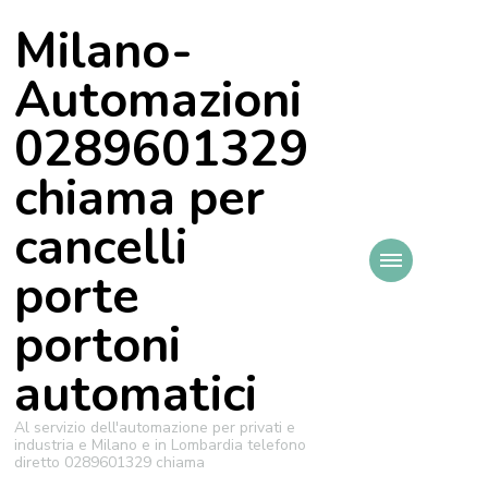
Milano-
Automazioni
0289601329
chiama per
cancelli
porte
portoni
automatici
Al servizio dell'automazione per privati e
industria e Milano e in Lombardia telefono
diretto 0289601329 chiama