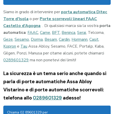
Siamo in grado di intervenire per
porta automatica Ditec
Torre d’Isola
o per
Porte scorrevoli lineari FAAC
Castello d’Agogna
. Di qualsiasi marca sia la vostra
porta
automatica
:
FAAC
,
Came
,
BFT
,
Beninca
,
Serai
, Telcoma,
Geze
,
Sesamo
,
Dorma
,
Besam
,
Cardin
,
Hormann
,
Casit
,
Kopron
e
Tau
Assa Abloy, Sesamo, FACE, Portalp, Kaba,
Gilgen, Ponzi, Manusa per citarne alcuni, potete chiamarci
0289601329
ma non ponetevi dei limiti!
La sicurezza è un tema serio anche quando si
parla di porte automatiche Assa Abloy
Vistarino e di porte automatiche scorrevoli:
telefona allo
0289601329
adesso!
Chiama 02 89601329 per