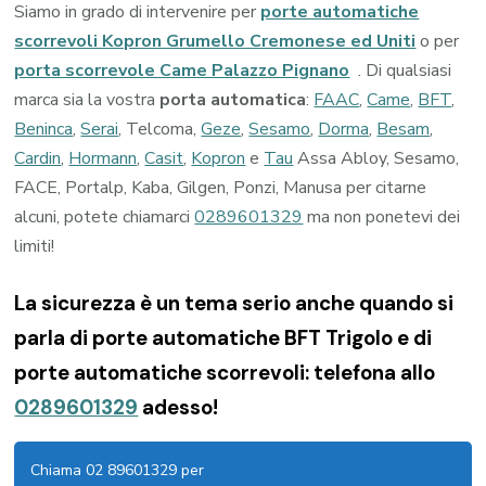
Siamo in grado di intervenire per
porte automatiche
scorrevoli Kopron Grumello Cremonese ed Uniti
o per
porta scorrevole Came Palazzo Pignano
. Di qualsiasi
marca sia la vostra
porta automatica
:
FAAC
,
Came
,
BFT
,
Beninca
,
Serai
, Telcoma,
Geze
,
Sesamo
,
Dorma
,
Besam
,
Cardin
,
Hormann
,
Casit
,
Kopron
e
Tau
Assa Abloy, Sesamo,
FACE, Portalp, Kaba, Gilgen, Ponzi, Manusa per citarne
alcuni, potete chiamarci
0289601329
ma non ponetevi dei
limiti!
La sicurezza è un tema serio anche quando si
parla di porte automatiche BFT Trigolo e di
porte automatiche scorrevoli: telefona allo
0289601329
adesso!
Chiama 02 89601329 per