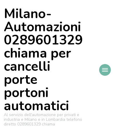
Milano-
Automazioni
0289601329
chiama per
cancelli
porte
portoni
automatici
Al servizio dell'automazione per privati e
industria e Milano e in Lombardia telefono
diretto 0289601329 chiama