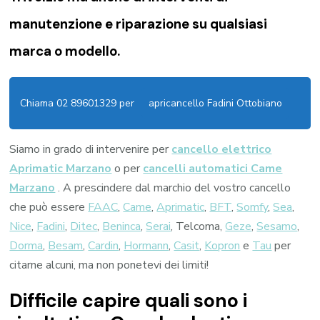
manutenzione e riparazione su qualsiasi
marca o modello.
Chiama 02 89601329 per
apricancello Fadini Ottobiano
Siamo in grado di intervenire per
cancello elettrico
Aprimatic Marzano
o per
cancelli automatici Came
Marzano
. A prescindere dal marchio del vostro cancello
che può essere
FAAC
,
Came
,
Aprimatic
,
BFT
,
Somfy
,
Sea
,
Nice
,
Fadini
,
Ditec
,
Beninca
,
Serai
, Telcoma,
Geze
,
Sesamo
,
Dorma
,
Besam
,
Cardin
,
Hormann
,
Casit
,
Kopron
e
Tau
per
citarne alcuni, ma non ponetevi dei limiti!
Difficile capire quali sono i