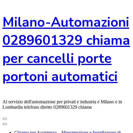
Vai
Milano-Automazioni
al
contenuto
0289601329 chiama
per cancelli porte
portoni automatici
Al servizio dell'automazione per privati e industria e Milano e in
Lombardia telefono diretto 0289601329 chiama
Chiama per Assistenza – Manutenzione e Installazione di