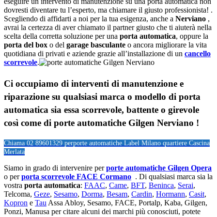
eseguire un intervento di manutenzione su una porta automatica non
dovresti diventare tu l’esperto, ma chiamare il giusto professionista! .
Scegliendo di affidarti a noi per la tua esigenza, anche a
Nerviano
,
avrai la certezza di aver chiamato il partner giusto che ti aiuterà nella
scelta della corretta soluzione per una
porta automatica
, oppure la
porta del box
o del
garage
basculante
o ancora migliorare la vita
quotidiana di privati e aziende grazie all’installazione di un
cancello
scorrevole
.
Ci occupiamo di
interventi di manutenzione e
riparazione su qualsiasi marca o modello di porta
automatica sia essa scorrevole, battente o girevole
così come di
porte automatiche Gilgen Nerviano !
Chiama 02 89601329 per
porte automatiche Label Milano quartiere Cascina
Merlata
Siamo in grado di intervenire per
porte automatiche Gilgen Opera
o per
porta scorrevole FACE Cormano
. Di qualsiasi marca sia la
vostra
porta automatica
:
FAAC
,
Came
,
BFT
,
Beninca
,
Serai
,
Telcoma,
Geze
,
Sesamo
,
Dorma
,
Besam
,
Cardin
,
Hormann
,
Casit
,
Kopron
e
Tau
Assa Abloy, Sesamo, FACE, Portalp, Kaba, Gilgen,
Ponzi, Manusa per citare alcuni dei marchi più conosciuti, potete