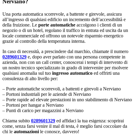
Nerviano?
Una porta automatica scorrevole, a battente e girevole, assicura
all’ingresso di qualsiasi edificio un incremento dell’accessibilità e
della fruizione. Le
porte automatiche
accolgono i clienti di un
negozio o di un hotel, regolano il traffico in entrata ed uscita da un
locale commerciale ed offrono un notevole risparmio energetico
grazie al controllo della temperatura interna.
In caso di necessità, a prescindere dal marchio, chiamate il numero
0289601329
e, dopo aver parlato con una persona competente in
azienda, non con un call center, conoscerai i tempi di intervento di
un nostro tecnico specializzato in grado di intervenire per risolvere
qualsiasi anomalia sul tuo
ingresso automatico
ed offrirti una
consulenza di alto livello per:
– Porte automatiche scorrevoli, a battenti e girevoli a Nerviano
– Portoni industriali per le aziende di Nerviano
– Porte rapide ad elevate prestazioni in uno stabilimento di Nerviano
– Portoni per hangar a Nerviano
– Punti di carico per magazzini a Nerviano
Chiama subito
0289601329
ed affidaci la tua esigenza: scoprirai
come, senza farsi venire il mal di testa, è meglio farsi coccolare da
chi le
automazioni
le conosce, davvero!