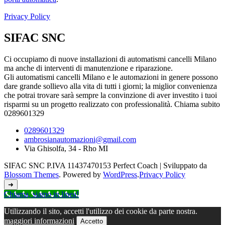
Privacy Policy
SIFAC SNC
Ci occupiamo di nuove installazioni di automatismi cancelli Milano
ma anche di interventi di manutenzione e riparazione.
Gli automatismi cancelli Milano e le automazioni in genere possono
dare grande sollievo alla vita di tutti i giorni; la miglior convenienza
che potrai trovare sarà sempre la convinzione di aver investito i tuoi
risparmi su un progetto realizzato con professionalità. Chiama subito
0289601329
0289601329
ambrosianautomazioni@gmail.com
Via Ghisolfa, 34 - Rho MI
SIFAC SNC P.IVA 11437470153
Perfect Coach | Sviluppato da
Blossom Themes
. Powered by
WordPress
.
Privacy Policy
➜
Chiama, siamo in linea!
Utilizzando il sito, accetti l'utilizzo dei cookie da parte nostra.
maggiori informazioni
Accetto