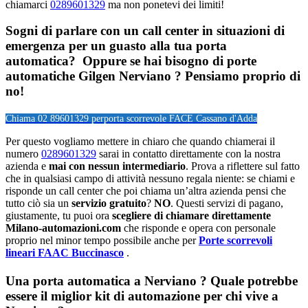
chiamarci
0289601329
ma non ponetevi dei limiti!
Sogni di parlare con un call center in situazioni di
emergenza per un guasto alla tua porta
automatica? Oppure se hai bisogno di porte
automatiche Gilgen Nerviano ? Pensiamo proprio di
no!
Chiama 02 89601329 per
porta scorrevole FACE Cassano d'Adda
Per questo vogliamo mettere in chiaro che quando chiamerai il
numero
0289601329
sarai in contatto direttamente con la nostra
azienda e
mai con nessun intermediario
. Prova a riflettere sul fatto
che in qualsiasi campo di attività nessuno regala niente: se chiami e
risponde un call center che poi chiama un’altra azienda pensi che
tutto ciò sia un
servizio gratuito
?
NO
. Questi servizi di pagano,
giustamente, tu puoi ora
scegliere di chiamare direttamente
Milano-automazioni.com
che risponde e opera con personale
proprio nel minor tempo possibile anche per
Porte scorrevoli
lineari FAAC Buccinasco
.
Una porta automatica a Nerviano ? Quale potrebbe
essere il miglior kit di automazione per chi vive a