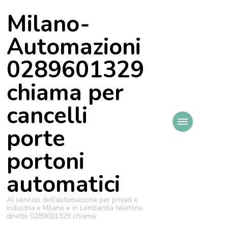
Milano-
Automazioni
0289601329
chiama per
cancelli
porte
portoni
automatici
Al servizio dell'automazione per privati e
industria e Milano e in Lombardia telefono
diretto 0289601329 chiama