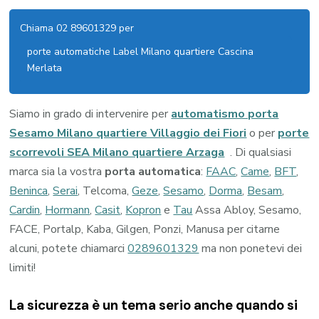
Chiama 02 89601329 per
porte automatiche Label Milano quartiere Cascina
Merlata
Siamo in grado di intervenire per
automatismo porta
Sesamo Milano quartiere Villaggio dei Fiori
o per
porte
scorrevoli SEA Milano quartiere Arzaga
. Di qualsiasi
marca sia la vostra
porta automatica
:
FAAC
,
Came
,
BFT
,
Beninca
,
Serai
, Telcoma,
Geze
,
Sesamo
,
Dorma
,
Besam
,
Cardin
,
Hormann
,
Casit
,
Kopron
e
Tau
Assa Abloy, Sesamo,
FACE, Portalp, Kaba, Gilgen, Ponzi, Manusa per citarne
alcuni, potete chiamarci
0289601329
ma non ponetevi dei
limiti!
La sicurezza è un tema serio anche quando si