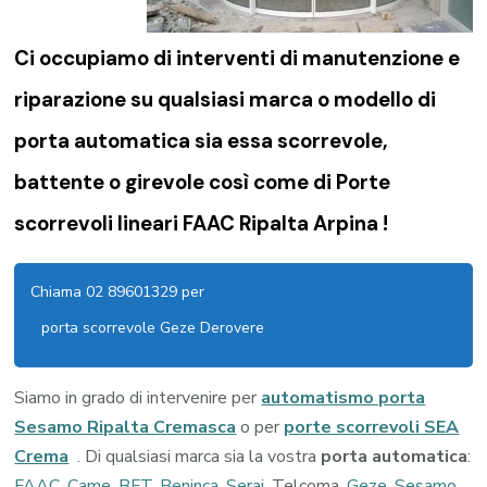
Ci occupiamo di
interventi di manutenzione e
riparazione su qualsiasi marca o modello di
porta automatica sia essa scorrevole,
battente o girevole così come di
Porte
scorrevoli lineari FAAC Ripalta Arpina !
Chiama 02 89601329 per
porta scorrevole Geze Derovere
Siamo in grado di intervenire per
automatismo porta
Sesamo Ripalta Cremasca
o per
porte scorrevoli SEA
Crema
. Di qualsiasi marca sia la vostra
porta automatica
:
FAAC
,
Came
,
BFT
,
Beninca
,
Serai
, Telcoma,
Geze
,
Sesamo
,