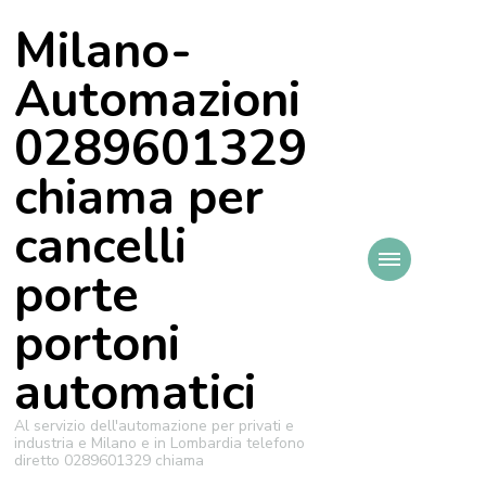
Milano-
Automazioni
0289601329
chiama per
cancelli
porte
portoni
automatici
Al servizio dell'automazione per privati e
industria e Milano e in Lombardia telefono
diretto 0289601329 chiama