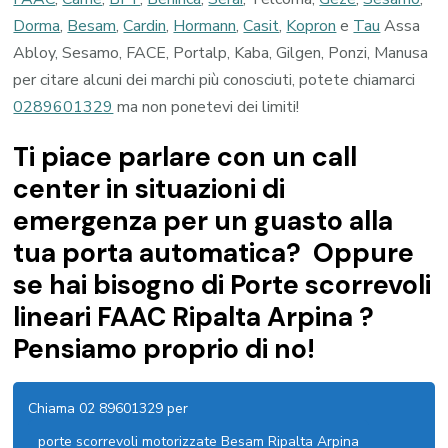
Dorma
,
Besam
,
Cardin
,
Hormann
,
Casit
,
Kopron
e
Tau
Assa
Abloy, Sesamo, FACE, Portalp, Kaba, Gilgen, Ponzi, Manusa
per citare alcuni dei marchi più conosciuti, potete chiamarci
0289601329
ma non ponetevi dei limiti!
Ti piace parlare con un call
center in situazioni di
emergenza per un guasto alla
tua porta automatica? Oppure
se hai bisogno di Porte scorrevoli
lineari FAAC Ripalta Arpina ?
Pensiamo proprio di no!
Chiama 02 89601329 per
porte scorrevoli motorizzate Besam Ripalta Arpina